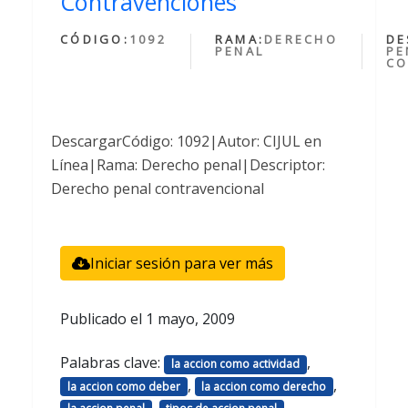
Contravenciones
CÓDIGO:
1092
RAMA:
DERECHO
DE
PENAL
PE
CO
DescargarCódigo: 1092|Autor: CIJUL en
Línea|Rama: Derecho penal|Descriptor:
Derecho penal contravencional
Iniciar sesión para ver más
Publicado el
1 mayo, 2009
Palabras clave:
,
la accion como actividad
,
,
la accion como deber
la accion como derecho
,