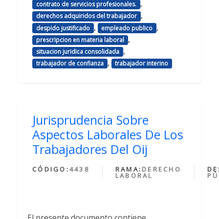
,
contrato de servicios profesionales.
,
derechos adquiridos del trabajador
,
,
despido justificado
empleado publico
,
prescripcion en materia laboral
,
situacion juridica consolidada
,
trabajador de confianza
trabajador interino
Jurisprudencia Sobre
Aspectos Laborales De Los
Trabajadores Del Oij
CÓDIGO:
4438
RAMA:
DERECHO
DE
LABORAL
PÚ
El presente documento contiene