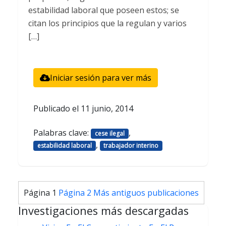
estabilidad laboral que poseen estos; se
citan los principios que la regulan y varios
[…]
Iniciar sesión para ver más
Publicado el
11 junio, 2014
Palabras clave:
,
cese ilegal
,
estabilidad laboral
trabajador interino
Paginación
Página 1
Página 2
Más antiguos
publicaciones
de
Investigaciones más descargadas
entradas