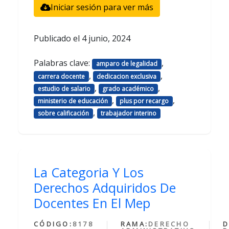
Iniciar sesión para ver más
Publicado el
4 junio, 2024
Palabras clave:
,
amparo de legalidad
,
,
carrera docente
dedicacion exclusiva
,
,
estudio de salario
grado académico
,
,
ministerio de educación
plus por recargo
,
sobre calificación
trabajador interino
La Categoria Y Los
Derechos Adquiridos De
Docentes En El Mep
CÓDIGO:
8178
RAMA:
DERECHO
D