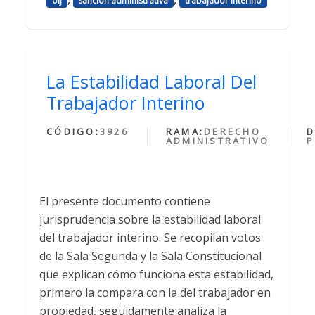
oij
sancion administrativa
trabajador interino
La Estabilidad Laboral Del
Trabajador Interino
CÓDIGO:
3926
RAMA:
DERECHO
D
ADMINISTRATIVO
P
El presente documento contiene
jurisprudencia sobre la estabilidad laboral
del trabajador interino. Se recopilan votos
de la Sala Segunda y la Sala Constitucional
que explican cómo funciona esta estabilidad,
primero la compara con la del trabajador en
propiedad, seguidamente analiza la