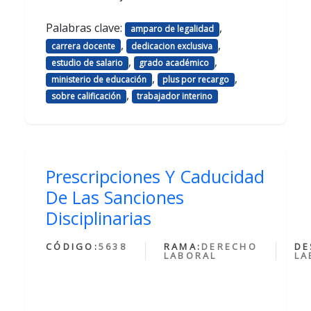
Palabras clave:
,
amparo de legalidad
,
,
carrera docente
dedicacion exclusiva
,
,
estudio de salario
grado académico
,
,
ministerio de educación
plus por recargo
,
sobre calificación
trabajador interino
Prescripciones Y Caducidad
De Las Sanciones
Disciplinarias
CÓDIGO:
5638
RAMA:
DERECHO
DE
LABORAL
LA