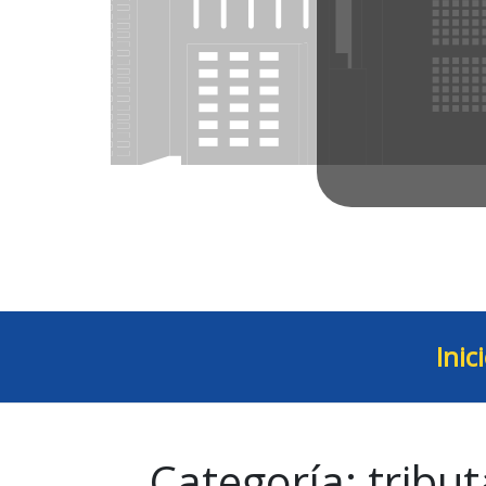
Inic
Categoría:
tribut