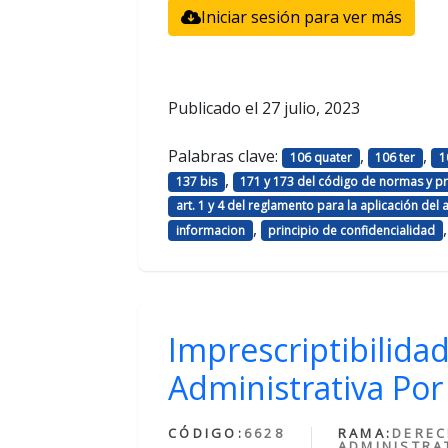
Iniciar sesión para ver más
Publicado el
27 julio, 2023
Palabras clave:
,
,
106 quater
106 ter
1
,
137 bis
171 y 173 del código de normas y pr
art. 1 y 4 del reglamento para la aplicación del 
,
informacion
principio de confidencialidad
Imprescriptibilid
Administrativa Po
CÓDIGO:
6628
RAMA:
DERE
ADMINISTRA