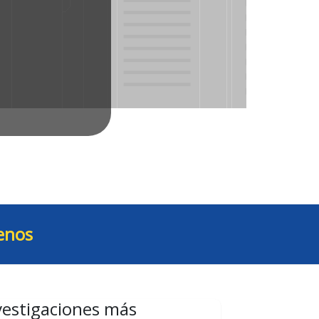
enos
vestigaciones más