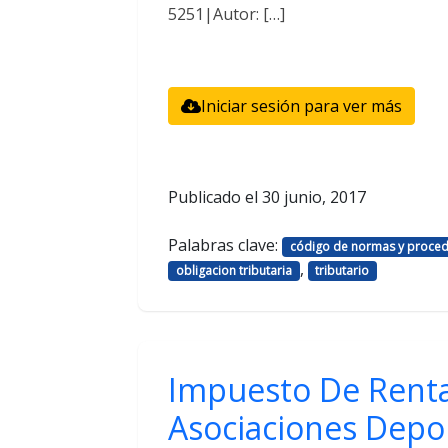
5251|Autor: […]
Iniciar sesión para ver más
Publicado el
30 junio, 2017
Palabras clave:
código de normas y procedi
,
obligacion tributaria
tributario
Impuesto De Renta
Asociaciones Depor