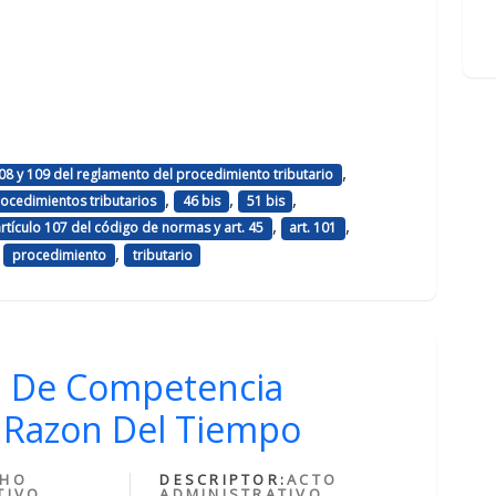
,
08 y 109 del reglamento del procedimiento tributario
,
,
,
ocedimientos tributarios
46 bis
51 bis
,
,
artículo 107 del código de normas y art. 45
art. 101
,
,
procedimiento
tributario
ad De Competencia
r Razon Del Tiempo
CHO
DESCRIPTOR:
ACTO
TIVO
ADMINISTRATIVO