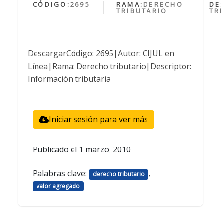
CÓDIGO:
2695
RAMA:
DERECHO
DE
TRIBUTARIO
TR
DescargarCódigo: 2695|Autor: CIJUL en
Línea|Rama: Derecho tributario|Descriptor:
Información tributaria
Iniciar sesión para ver más
Publicado el
1 marzo, 2010
Palabras clave:
,
derecho tributario
valor agregado