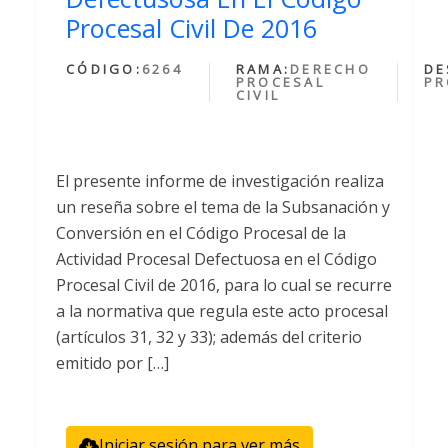
Procesal Civil De 2016
CÓDIGO:
6264
RAMA:
DERECHO
DE
PROCESAL
PR
CIVIL
El presente informe de investigación realiza
un reseña sobre el tema de la Subsanación y
Conversión en el Código Procesal de la
Actividad Procesal Defectuosa en el Código
Procesal Civil de 2016, para lo cual se recurre
a la normativa que regula este acto procesal
(artículos 31, 32 y 33); además del criterio
emitido por […]
Iniciar sesión para ver más