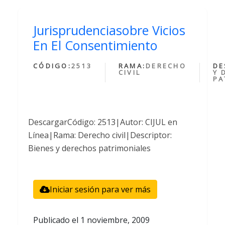
Jurisprudenciasobre Vicios
En El Consentimiento
CÓDIGO:
2513
RAMA:
DERECHO
DE
CIVIL
Y 
PA
DescargarCódigo: 2513|Autor: CIJUL en
Línea|Rama: Derecho civil|Descriptor:
Bienes y derechos patrimoniales
Iniciar sesión para ver más
Publicado el
1 noviembre, 2009