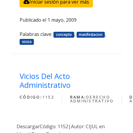
Iniciar sesión para ver más
Publicado el
1 mayo, 2009
Palabras clave:
,
,
concepto
manifestacion
vicios
Vicios Del Acto
Administrativo
CÓDIGO:
1152
RAMA:
DERECHO
D
ADMINISTRATIVO
A
DescargarCódigo: 1152|Autor: CIJUL en