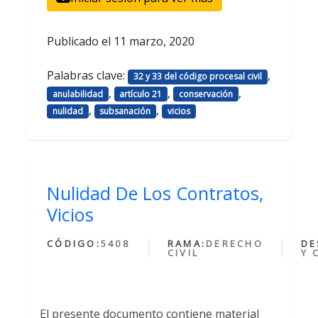
Publicado el
11 marzo, 2020
Palabras clave:
,
32 y 33 del código procesal civil
,
,
,
anulabilidad
artículo 21
conservación
,
,
nulidad
subsanación
vicios
Nulidad De Los Contratos,
Vicios
CÓDIGO:
5408
RAMA:
DERECHO
DE
CIVIL
Y 
El presente documento contiene material