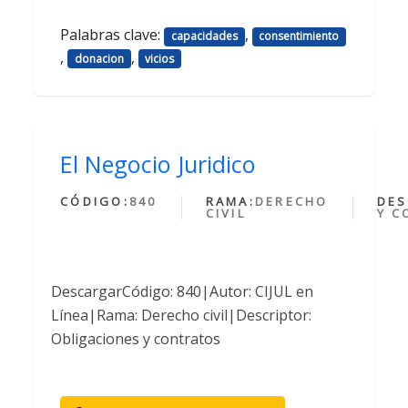
Palabras clave:
,
capacidades
consentimiento
,
,
donacion
vicios
El Negocio Juridico
CÓDIGO:
840
RAMA:
DERECHO
DES
CIVIL
Y C
DescargarCódigo: 840|Autor: CIJUL en
Línea|Rama: Derecho civil|Descriptor:
Obligaciones y contratos