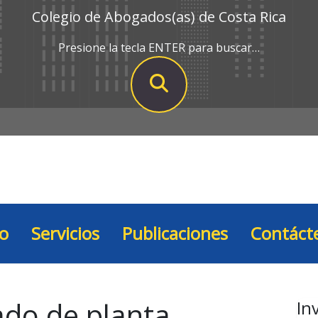
Colegio de Abogados(as) de Costa Rica
Presione la tecla ENTER para buscar…
io
Servicios
Publicaciones
Contáct
do de planta
In