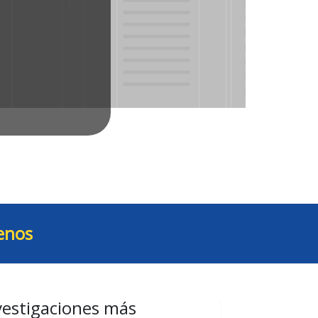
enos
vestigaciones más