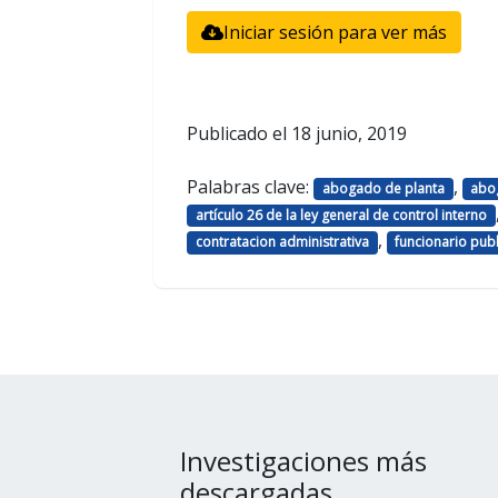
Iniciar sesión para ver más
Publicado el
18 junio, 2019
Palabras clave:
,
abogado de planta
abo
artículo 26 de la ley general de control interno
,
contratacion administrativa
funcionario pub
Investigaciones más
descargadas