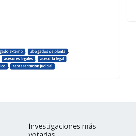
,
,
gado externo
abogados de planta
,
,
,
asesores legales
asesoría legal
,
lico
representacion judicial
Investigaciones más
votadas