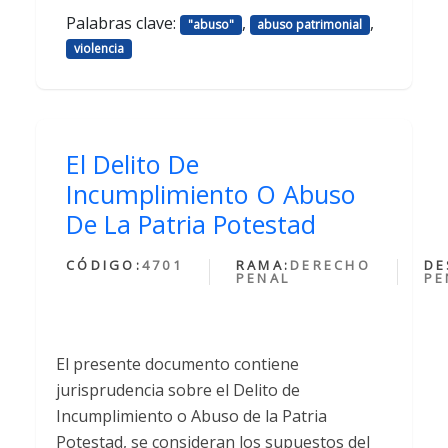
Palabras clave:
,
,
"abuso"
abuso patrimonial
violencia
El Delito De
Incumplimiento O Abuso
De La Patria Potestad
CÓDIGO:
4701
RAMA:
DERECHO
DE
PENAL
PE
El presente documento contiene
jurisprudencia sobre el Delito de
Incumplimiento o Abuso de la Patria
Potestad, se consideran los supuestos del