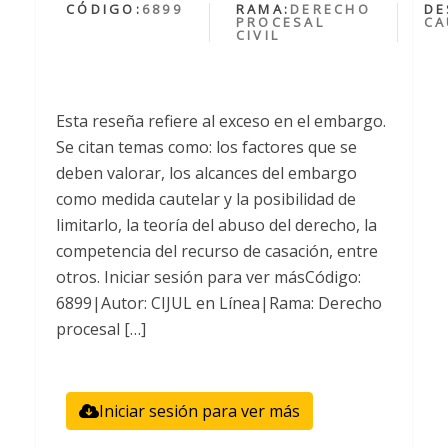
CÓDIGO:
6899
RAMA:
DERECHO
DE
PROCESAL
CA
CIVIL
Esta reseña refiere al exceso en el embargo.
Se citan temas como: los factores que se
deben valorar, los alcances del embargo
como medida cautelar y la posibilidad de
limitarlo, la teoría del abuso del derecho, la
competencia del recurso de casación, entre
otros. Iniciar sesión para ver másCódigo:
6899|Autor: CIJUL en Línea|Rama: Derecho
procesal […]
Iniciar sesión para ver más