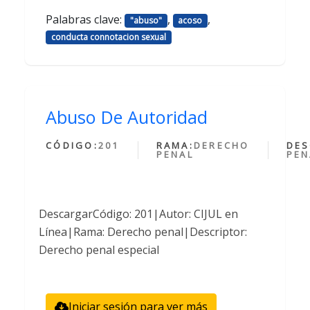
Palabras clave:
,
,
"abuso"
acoso
conducta connotacion sexual
Abuso De Autoridad
CÓDIGO:
201
RAMA:
DERECHO
DES
PENAL
PEN
DescargarCódigo: 201|Autor: CIJUL en
Línea|Rama: Derecho penal|Descriptor:
Derecho penal especial
Iniciar sesión para ver más