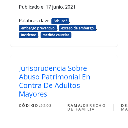
Publicado el
17 junio, 2021
Palabras clave:
,
"abuso"
,
,
embargo preventivo
exceso de embargo
,
incidente
medida cautelar
Jurisprudencia Sobre
Abuso Patrimonial En
Contra De Adultos
Mayores
CÓDIGO:
5203
RAMA:
DERECHO
DE
DE FAMILIA
MA