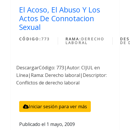
El Acoso, El Abuso Y Los
Actos De Connotacion
Sexual
CÓDIGO:
773
RAMA:
DERECHO
DES
LABORAL
DE 
DescargarCódigo: 773|Autor: CIJUL en
Línea|Rama: Derecho laboral|Descriptor:
Conflictos de derecho laboral
Iniciar sesión para ver más
Publicado el
1 mayo, 2009