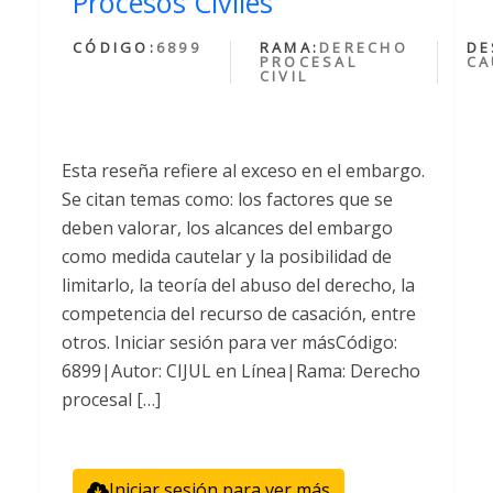
Procesos Civiles
CÓDIGO:
6899
RAMA:
DERECHO
DE
PROCESAL
CA
CIVIL
Esta reseña refiere al exceso en el embargo.
Se citan temas como: los factores que se
deben valorar, los alcances del embargo
como medida cautelar y la posibilidad de
limitarlo, la teoría del abuso del derecho, la
competencia del recurso de casación, entre
otros. Iniciar sesión para ver másCódigo:
6899|Autor: CIJUL en Línea|Rama: Derecho
procesal […]
Iniciar sesión para ver más