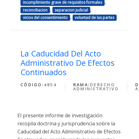
,
incumplimiento grave de requisitos formales
,
,
reconciliacion
separacion judicial
,
vicios del consentimiento
voluntad de las partes
La Caducidad Del Acto
Administrativo De Efectos
Continuados
CÓDIGO:
4854
RAMA:
DERECHO
D
ADMINISTRATIVO
A
El presente informe de investigación
recopila doctrina y jurisprudencia sobre la
Caducidad del Acto Administrativo de Efectos