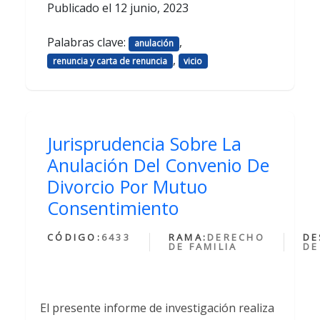
Publicado el
12 junio, 2023
Palabras clave:
,
anulación
,
renuncia y carta de renuncia
vicio
Jurisprudencia Sobre La
Anulación Del Convenio De
Divorcio Por Mutuo
Consentimiento
CÓDIGO:
6433
RAMA:
DERECHO
DE
DE FAMILIA
DE
El presente informe de investigación realiza