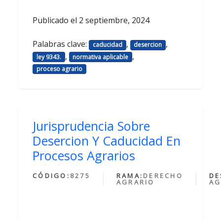
Publicado el
2 septiembre, 2024
Palabras clave:
,
,
caducidad
desercion
,
,
ley 9343.
normativa aplicable
proceso agrario
Jurisprudencia Sobre
Desercion Y Caducidad En
Procesos Agrarios
CÓDIGO:
8275
RAMA:
DERECHO
DE
AGRARIO
AG