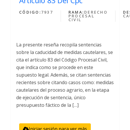
Articulo 83 Del Cpc
CÓDIGO:
7937
RAMA:
DERECHO
DE
PROCESAL
CA
CIVIL
La presente reseña recopila sentencias
sobre la caducidad de medidas cautelares, se
cita el artículo 83 del Código Procesal Civil,
que indica como se procede en este
supuesto legal. Además, se citan sentencias
recientes sobre citando casos como: medidas
cautelares del proceso agrario, en la etapa
de ejecución de sentencia, único
presupuesto fáctico de la […]
Iniciar sesión para ver más