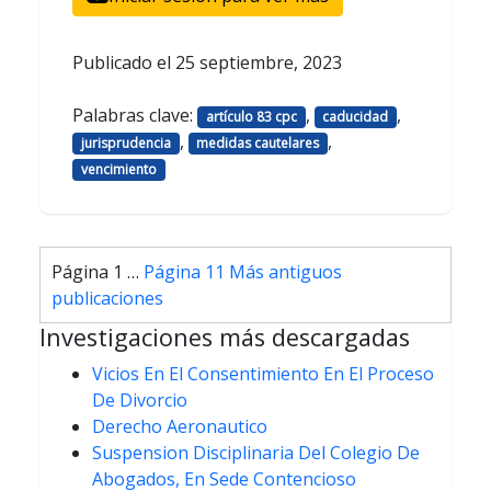
Publicado el
25 septiembre, 2023
Palabras clave:
,
,
artículo 83 cpc
caducidad
,
,
jurisprudencia
medidas cautelares
vencimiento
Paginación
Página 1
…
Página 11
Más antiguos
de
publicaciones
entradas
Investigaciones más descargadas
Vicios En El Consentimiento En El Proceso
De Divorcio
Derecho Aeronautico
Suspension Disciplinaria Del Colegio De
Abogados, En Sede Contencioso