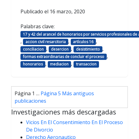
Publicado el
16 marzo, 2020
Palabras clave:
17 y 42 del arancel de honorarios por servicios profesionales de
,
,
,
accion civil resarcitoria
artículos 16
,
,
,
conciliacion
desercion
desistimiento
,
formas extraordinarias de concluir el proceso
,
,
honorarios
mediacion
transaccion
Paginación
Página 1
…
Página 5
Más antiguos
de
publicaciones
entradas
Investigaciones más descargadas
Vicios En El Consentimiento En El Proceso
De Divorcio
Derecho Aeronautico