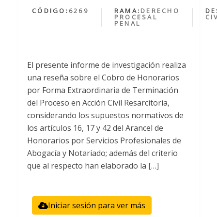
CÓDIGO:
6269
RAMA:
DERECHO
DE
PROCESAL
CI
PENAL
El presente informe de investigación realiza
una reseña sobre el Cobro de Honorarios
por Forma Extraordinaria de Terminación
del Proceso en Acción Civil Resarcitoria,
considerando los supuestos normativos de
los artículos 16, 17 y 42 del Arancel de
Honorarios por Servicios Profesionales de
Abogacía y Notariado; además del criterio
que al respecto han elaborado la […]
Iniciar sesión para ver más