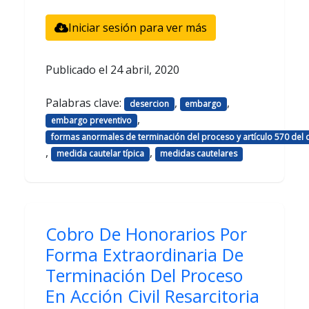
Iniciar sesión para ver más
Publicado el
24 abril, 2020
Palabras clave:
,
,
desercion
embargo
,
embargo preventivo
formas anormales de terminación del proceso y artículo 570 del 
,
,
medida cautelar típica
medidas cautelares
Cobro De Honorarios Por
Forma Extraordinaria De
Terminación Del Proceso
En Acción Civil Resarcitoria