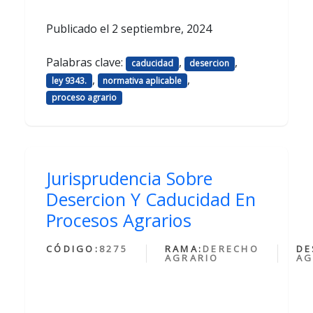
Publicado el
2 septiembre, 2024
Palabras clave:
,
,
caducidad
desercion
,
,
ley 9343.
normativa aplicable
proceso agrario
Jurisprudencia Sobre
Desercion Y Caducidad En
Procesos Agrarios
CÓDIGO:
8275
RAMA:
DERECHO
DE
AGRARIO
AG