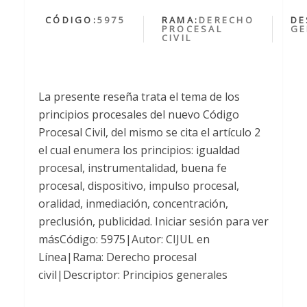
CÓDIGO:
5975
RAMA:
DERECHO
DE
PROCESAL
GE
CIVIL
La presente reseña trata el tema de los
principios procesales del nuevo Código
Procesal Civil, del mismo se cita el artículo 2
el cual enumera los principios: igualdad
procesal, instrumentalidad, buena fe
procesal, dispositivo, impulso procesal,
oralidad, inmediación, concentración,
preclusión, publicidad. Iniciar sesión para ver
másCódigo: 5975|Autor: CIJUL en
Línea|Rama: Derecho procesal
civil|Descriptor: Principios generales