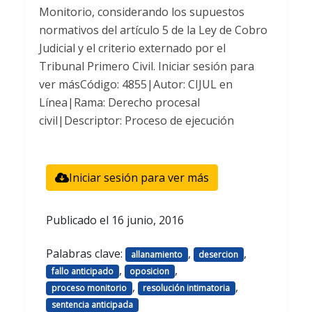
Monitorio, considerando los supuestos
normativos del artículo 5 de la Ley de Cobro
Judicial y el criterio externado por el
Tribunal Primero Civil. Iniciar sesión para
ver másCódigo: 4855|Autor: CIJUL en
Línea|Rama: Derecho procesal
civil|Descriptor: Proceso de ejecución
Iniciar sesión para ver más
Publicado el
16 junio, 2016
Palabras clave:
,
,
allanamiento
desercion
,
,
fallo anticipado
oposicion
,
,
proceso monitorio
resolución intimatoria
sentencia anticipada