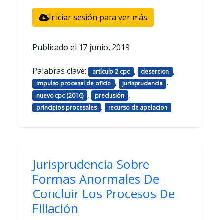
Iniciar sesión para ver más
Publicado el
17 junio, 2019
Palabras clave:
,
,
artículo 2 cpc
desercion
,
,
impulso procesal de oficio
jurisprudencia
,
,
nuevo cpc (2016)
preclusión
,
principios procesales
recurso de apelacion
Jurisprudencia Sobre
Formas Anormales De
Concluir Los Procesos De
Filiación