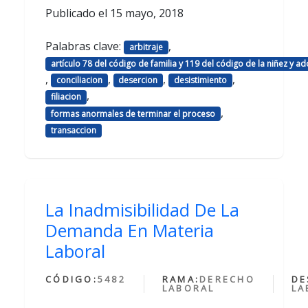
Publicado el
15 mayo, 2018
Palabras clave:
,
arbitraje
artículo 78 del código de familia y 119 del código de la niñez y a
,
,
,
,
conciliacion
desercion
desistimiento
,
filiacion
,
formas anormales de terminar el proceso
transaccion
La Inadmisibilidad De La
Demanda En Materia
Laboral
CÓDIGO:
5482
RAMA:
DERECHO
DE
LABORAL
LA