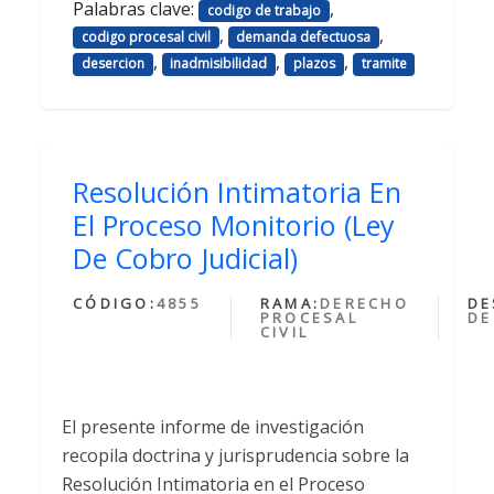
Palabras clave:
,
codigo de trabajo
,
,
codigo procesal civil
demanda defectuosa
,
,
,
desercion
inadmisibilidad
plazos
tramite
Resolución Intimatoria En
El Proceso Monitorio (Ley
De Cobro Judicial)
CÓDIGO:
4855
RAMA:
DERECHO
DE
PROCESAL
DE
CIVIL
El presente informe de investigación
recopila doctrina y jurisprudencia sobre la
Resolución Intimatoria en el Proceso