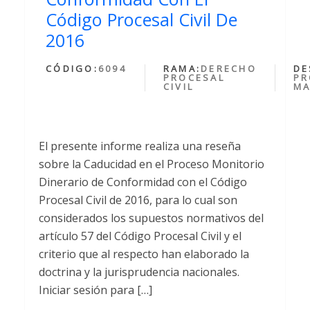
Código Procesal Civil De
2016
CÓDIGO:
6094
RAMA:
DERECHO
DE
PROCESAL
PR
CIVIL
MA
El presente informe realiza una reseña
sobre la Caducidad en el Proceso Monitorio
Dinerario de Conformidad con el Código
Procesal Civil de 2016, para lo cual son
considerados los supuestos normativos del
artículo 57 del Código Procesal Civil y el
criterio que al respecto han elaborado la
doctrina y la jurisprudencia nacionales.
Iniciar sesión para […]