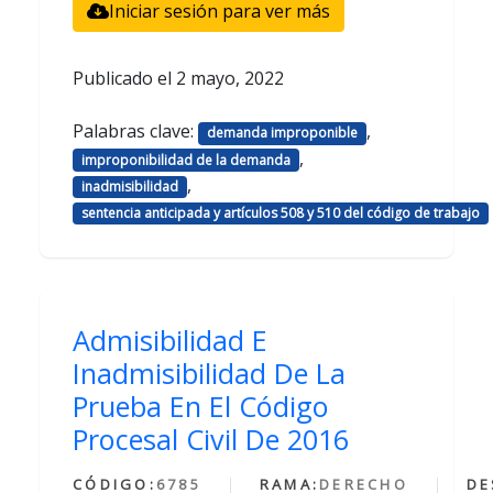
Iniciar sesión para ver más
Publicado el
2 mayo, 2022
Palabras clave:
,
demanda improponible
,
improponibilidad de la demanda
,
inadmisibilidad
sentencia anticipada y artículos 508 y 510 del código de trabajo
Admisibilidad E
Inadmisibilidad De La
Prueba En El Código
Procesal Civil De 2016
CÓDIGO:
6785
RAMA:
DERECHO
DE