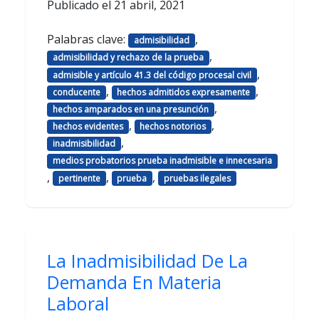
Publicado el
21 abril, 2021
Palabras clave:
,
admisibilidad
,
admisibilidad y rechazo de la prueba
,
admisible y artículo 41.3 del código procesal civil
,
,
conducente
hechos admitidos expresamente
,
hechos amparados en una presunción
,
,
hechos evidentes
hechos notorios
,
inadmisibilidad
medios probatorios prueba inadmisible e innecesaria
,
,
,
pertinente
prueba
pruebas ilegales
La Inadmisibilidad De La
Demanda En Materia
Laboral