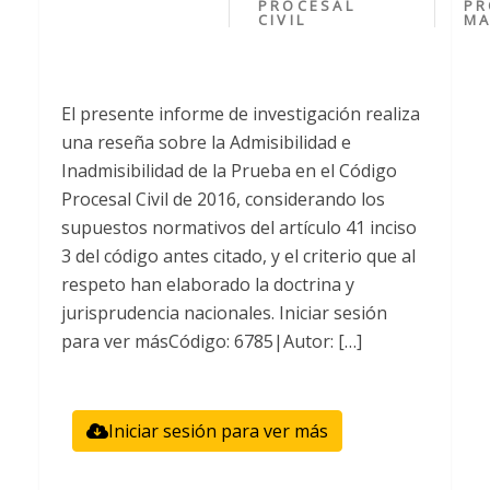
PROCESAL
PR
CIVIL
MA
El presente informe de investigación realiza
una reseña sobre la Admisibilidad e
Inadmisibilidad de la Prueba en el Código
Procesal Civil de 2016, considerando los
supuestos normativos del artículo 41 inciso
3 del código antes citado, y el criterio que al
respeto han elaborado la doctrina y
jurisprudencia nacionales. Iniciar sesión
para ver másCódigo: 6785|Autor: […]
Iniciar sesión para ver más