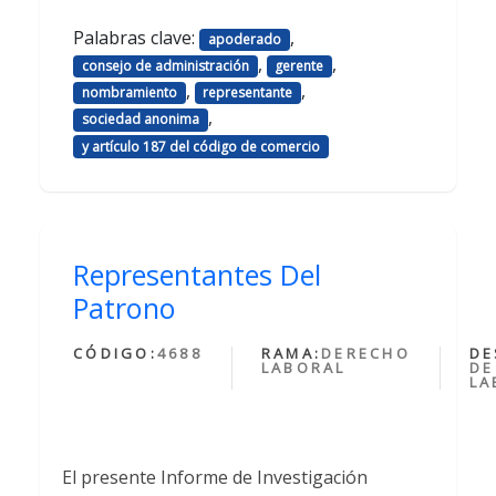
Palabras clave:
,
apoderado
,
,
consejo de administración
gerente
,
,
nombramiento
representante
,
sociedad anonima
y artículo 187 del código de comercio
Representantes Del
Patrono
CÓDIGO:
4688
RAMA:
DERECHO
DE
LABORAL
DE
LA
El presente Informe de Investigación