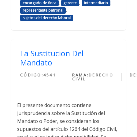
,
,
,
encargado de finca
gerente
intermediario
,
representante patronal
sujetos del derecho laboral
La Sustitucion Del
Mandato
CÓDIGO:
4541
RAMA:
DERECHO
DE
CIVIL
El presente documento contiene
jurisprudencia sobre la Sustitución del
Mandato o Poder, se consideran los
supuestos del artículo 1264 del Código Civil,
en el cual se indica dicha posibilidad. Se