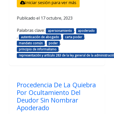
Iniciar sesión para ver más
Publicado el
17 octubre, 2023
Palabras clave:
,
apersonamiento
apoderado
,
,
,
autenticación de abogado
carta poder
,
,
mandato común
poder
,
principio de informalismo
representación y artículo 283 de la ley general de la administraci
Procedencia De La Quiebra
Por Ocultamiento Del
Deudor Sin Nombrar
Apoderado