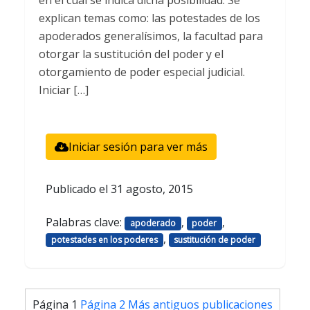
explican temas como: las potestades de los
apoderados generalísimos, la facultad para
otorgar la sustitución del poder y el
otorgamiento de poder especial judicial.
Iniciar […]
Iniciar sesión para ver más
Publicado el
31 agosto, 2015
Palabras clave:
,
,
apoderado
poder
,
potestades en los poderes
sustitución de poder
Paginación
Página 1
Página 2
Más antiguos
publicaciones