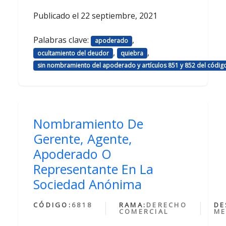
Publicado el
22 septiembre, 2021
Palabras clave:
,
apoderado
,
,
ocultamiento del deudor
quiebra
sin nombramiento del apoderado y artículos 851 y 852 del códig
Nombramiento De
Gerente, Agente,
Apoderado O
Representante En La
Sociedad Anónima
CÓDIGO:
6818
RAMA:
DERECHO
DE
COMERCIAL
ME