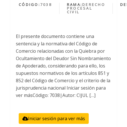
CÓDIGO:
7038
RAMA:
DERECHO
DE
PROCESAL
CIVIL
El presente documento contiene una
sentencia y la normativa del Código de
Comercio relacionadas con la Quiebra por
Ocultamiento del Deudor Sin Nombramiento
de Apoderado, considerando para ello, los
supuestos normativos de los artículos 851 y
852 del Código de Comercio y el criterio de la
jurisprudencia nacional Iniciar sesión para
ver másCódigo: 7038|Autor: CIJUL […]
Iniciar sesión para ver más