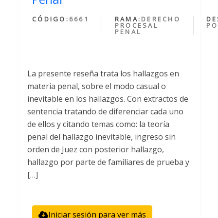
CÓDIGO:
6661
RAMA:
DERECHO
DE
PROCESAL
PO
PENAL
La presente reseña trata los hallazgos en
materia penal, sobre el modo casual o
inevitable en los hallazgos. Con extractos de
sentencia tratando de diferenciar cada uno
de ellos y citando temas como: la teoría
penal del hallazgo inevitable, ingreso sin
orden de Juez con posterior hallazgo,
hallazgo por parte de familiares de prueba y
[…]
Iniciar sesión para ver más