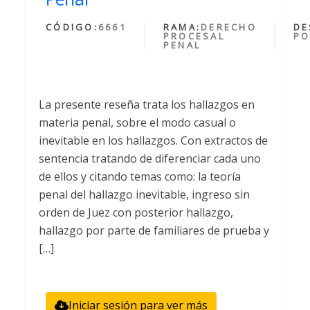
CÓDIGO:
6661
RAMA:
DERECHO
DE
PROCESAL
PO
PENAL
La presente reseña trata los hallazgos en
materia penal, sobre el modo casual o
inevitable en los hallazgos. Con extractos de
sentencia tratando de diferenciar cada uno
de ellos y citando temas como: la teoría
penal del hallazgo inevitable, ingreso sin
orden de Juez con posterior hallazgo,
hallazgo por parte de familiares de prueba y
[…]
Iniciar sesión para ver más