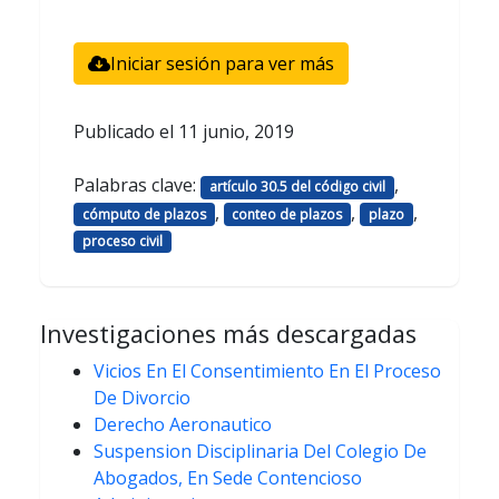
Iniciar sesión para ver más
Publicado el
11 junio, 2019
Palabras clave:
,
artículo 30.5 del código civil
,
,
,
cómputo de plazos
conteo de plazos
plazo
proceso civil
Investigaciones más descargadas
Vicios En El Consentimiento En El Proceso
De Divorcio
Derecho Aeronautico
Suspension Disciplinaria Del Colegio De
Abogados, En Sede Contencioso