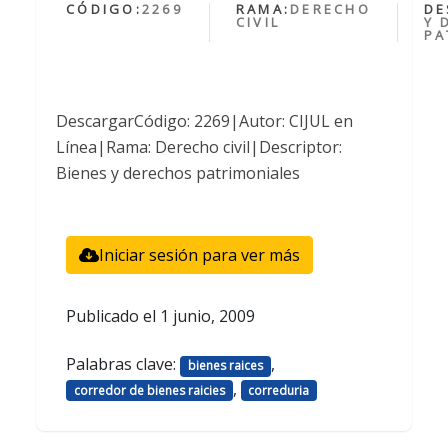
CÓDIGO:
2269
RAMA:
DERECHO
DE
CIVIL
Y 
PA
DescargarCódigo: 2269|Autor: CIJUL en
Línea|Rama: Derecho civil|Descriptor:
Bienes y derechos patrimoniales
Iniciar sesión para ver más
Publicado el
1 junio, 2009
Palabras clave:
,
bienes raices
,
corredor de bienes raicies
correduria