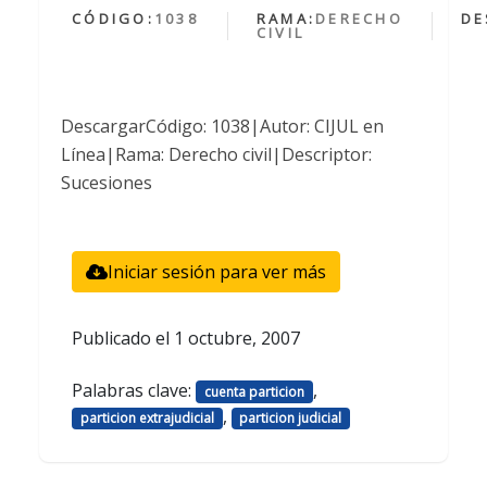
CÓDIGO:
1038
RAMA:
DERECHO
DE
CIVIL
DescargarCódigo: 1038|Autor: CIJUL en
Línea|Rama: Derecho civil|Descriptor:
Sucesiones
Iniciar sesión para ver más
Publicado el
1 octubre, 2007
Palabras clave:
,
cuenta particion
,
particion extrajudicial
particion judicial