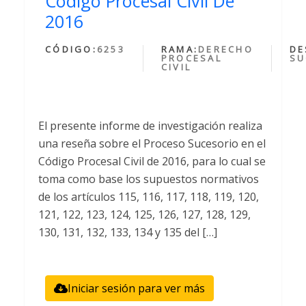
Código Procesal Civil De
2016
CÓDIGO:
6253
RAMA:
DERECHO
DE
PROCESAL
SU
CIVIL
El presente informe de investigación realiza
una reseña sobre el Proceso Sucesorio en el
Código Procesal Civil de 2016, para lo cual se
toma como base los supuestos normativos
de los artículos 115, 116, 117, 118, 119, 120,
121, 122, 123, 124, 125, 126, 127, 128, 129,
130, 131, 132, 133, 134 y 135 del […]
Iniciar sesión para ver más