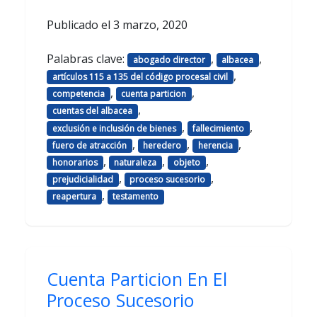
Publicado el
3 marzo, 2020
Palabras clave:
,
,
abogado director
albacea
,
artículos 115 a 135 del código procesal civil
,
,
competencia
cuenta particion
,
cuentas del albacea
,
,
exclusión e inclusión de bienes
fallecimiento
,
,
,
fuero de atracción
heredero
herencia
,
,
,
honorarios
naturaleza
objeto
,
,
prejudicialidad
proceso sucesorio
,
reapertura
testamento
Cuenta Particion En El
Proceso Sucesorio