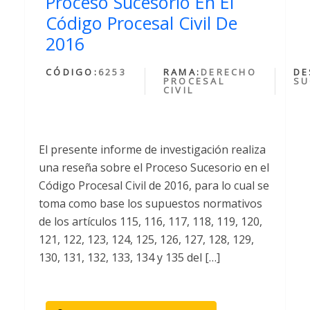
Proceso Sucesorio En El
Código Procesal Civil De
2016
CÓDIGO:
6253
RAMA:
DERECHO
DE
PROCESAL
SU
CIVIL
El presente informe de investigación realiza
una reseña sobre el Proceso Sucesorio en el
Código Procesal Civil de 2016, para lo cual se
toma como base los supuestos normativos
de los artículos 115, 116, 117, 118, 119, 120,
121, 122, 123, 124, 125, 126, 127, 128, 129,
130, 131, 132, 133, 134 y 135 del […]