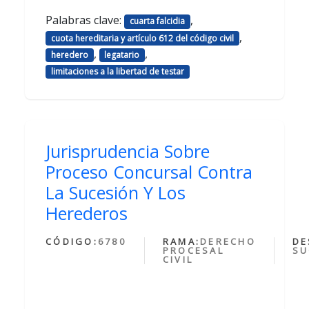
Palabras clave:
,
cuarta falcidia
,
cuota hereditaria y artículo 612 del código civil
,
,
heredero
legatario
limitaciones a la libertad de testar
Jurisprudencia Sobre
Proceso Concursal Contra
La Sucesión Y Los
Herederos
CÓDIGO:
6780
RAMA:
DERECHO
DE
PROCESAL
SU
CIVIL