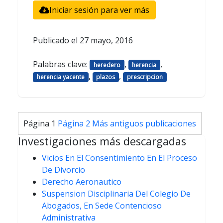
Iniciar sesión para ver más
Publicado el
27 mayo, 2016
Palabras clave:
,
,
heredero
herencia
,
,
herencia yacente
plazos
prescripcion
Paginación
Página 1
Página 2
Más antiguos
publicaciones
de
Investigaciones más descargadas
entradas
Vicios En El Consentimiento En El Proceso
De Divorcio
Derecho Aeronautico
Suspension Disciplinaria Del Colegio De
Abogados, En Sede Contencioso
Administrativa