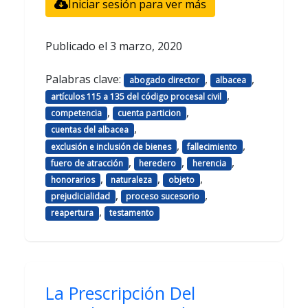
Iniciar sesión para ver más
Publicado el
3 marzo, 2020
Palabras clave:
,
,
abogado director
albacea
,
artículos 115 a 135 del código procesal civil
,
,
competencia
cuenta particion
,
cuentas del albacea
,
,
exclusión e inclusión de bienes
fallecimiento
,
,
,
fuero de atracción
heredero
herencia
,
,
,
honorarios
naturaleza
objeto
,
,
prejudicialidad
proceso sucesorio
,
reapertura
testamento
La Prescripción Del