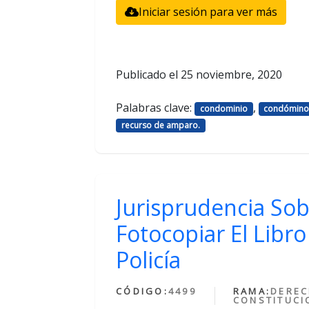
Iniciar sesión para ver más
Publicado el
25 noviembre, 2020
Palabras clave:
,
condominio
condómin
recurso de amparo.
Jurisprudencia Sob
Fotocopiar El Libr
Policía
CÓDIGO:
4499
RAMA:
DERE
CONSTITUCI