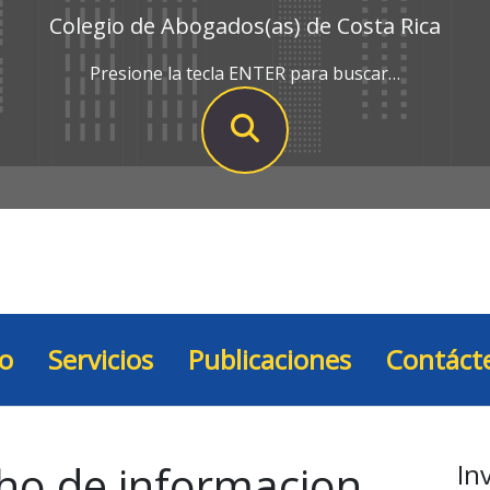
Colegio de Abogados(as) de Costa Rica
Presione la tecla ENTER para buscar…
io
Servicios
Publicaciones
Contáct
ho de informacion
In