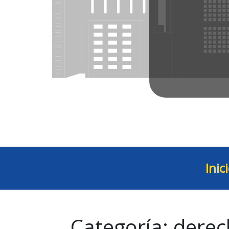
Inic
Categoría:
derec