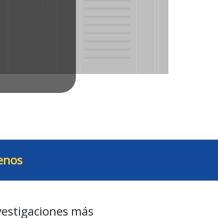
enos
vestigaciones más