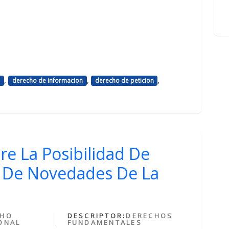
,
,
,
o
derecho de informacion
derecho de peticion
re La Posibilidad De
o De Novedades De La
CHO
DESCRIPTOR:
DERECHOS
ONAL
FUNDAMENTALES