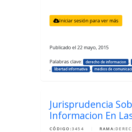
Iniciar sesión para ver más
Publicado el
22 mayo, 2015
Palabras clave:
,
derecho de informacion
,
,
libertad informativa
medios de comunicac
Jurisprudencia Sob
Informacion En Las
CÓDIGO:
3454
RAMA:
DEREC