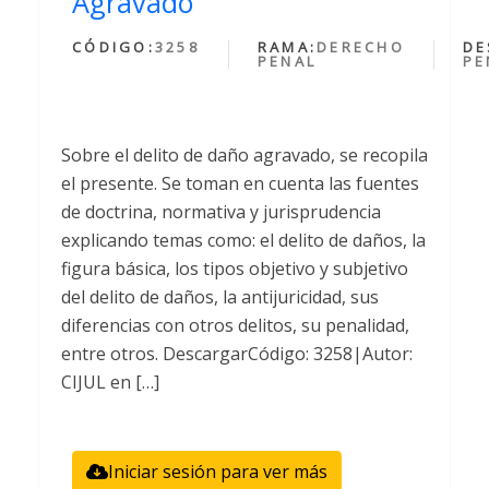
Agravado
CÓDIGO:
3258
RAMA:
DERECHO
DE
PENAL
PE
Sobre el delito de daño agravado, se recopila
el presente. Se toman en cuenta las fuentes
de doctrina, normativa y jurisprudencia
explicando temas como: el delito de daños, la
figura básica, los tipos objetivo y subjetivo
del delito de daños, la antijuricidad, sus
diferencias con otros delitos, su penalidad,
entre otros. DescargarCódigo: 3258|Autor:
CIJUL en […]
Iniciar sesión para ver más