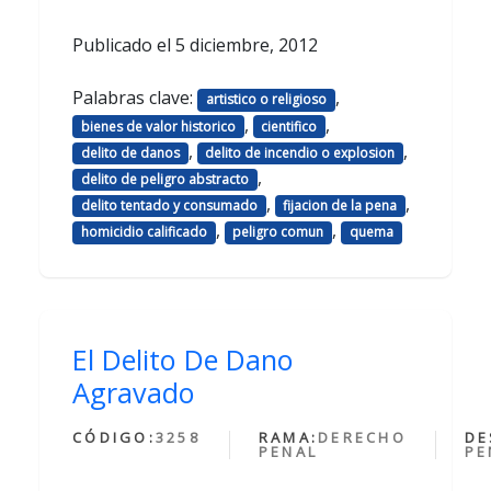
Publicado el
5 diciembre, 2012
Palabras clave:
,
artistico o religioso
,
,
bienes de valor historico
cientifico
,
,
delito de danos
delito de incendio o explosion
,
delito de peligro abstracto
,
,
delito tentado y consumado
fijacion de la pena
,
,
homicidio calificado
peligro comun
quema
El Delito De Dano
Agravado
CÓDIGO:
3258
RAMA:
DERECHO
DE
PENAL
PE