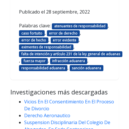
Publicado el
28 septiembre, 2022
Palabras clave:
,
atenuantes de responsabilidad
,
,
caso fortuito
error de derecho
,
,
error de hecho
error evidente
,
eximentes de responsabilidad
falta de intención y artículo 231 de la ley general de aduanas
,
,
,
fuerza mayor
infracción aduanera
,
responsabilidad aduanera
sanción aduanera
Investigaciones más descargadas
Vicios En El Consentimiento En El Proceso
De Divorcio
Derecho Aeronautico
Suspension Disciplinaria Del Colegio De