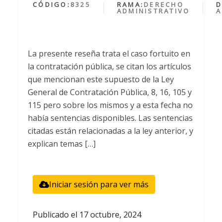
CÓDIGO:
8325
RAMA:
DERECHO
D
ADMINISTRATIVO
A
La presente reseña trata el caso fortuito en
la contratación pública, se citan los artículos
que mencionan este supuesto de la Ley
General de Contratación Pública, 8, 16, 105 y
115 pero sobre los mismos y a esta fecha no
había sentencias disponibles. Las sentencias
citadas están relacionadas a la ley anterior, y
explican temas […]
Iniciar sesión para ver más
Publicado el
17 octubre, 2024