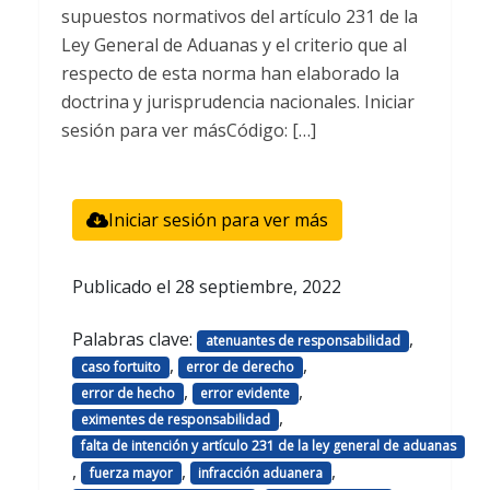
supuestos normativos del artículo 231 de la
Ley General de Aduanas y el criterio que al
respecto de esta norma han elaborado la
doctrina y jurisprudencia nacionales. Iniciar
sesión para ver másCódigo: […]
Iniciar sesión para ver más
Publicado el
28 septiembre, 2022
Palabras clave:
,
atenuantes de responsabilidad
,
,
caso fortuito
error de derecho
,
,
error de hecho
error evidente
,
eximentes de responsabilidad
falta de intención y artículo 231 de la ley general de aduanas
,
,
,
fuerza mayor
infracción aduanera