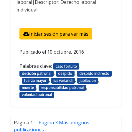
laboral|Descriptor: Derecho laboral
individual
Iniciar sesión para ver más
Publicado el
10 octubre, 2016
Palabras clave:
,
caso fortuito
,
,
decisión patronal
despido
despido indirecto
,
,
,
,
fuerza mayor
ius variandi
jubilacion
,
,
muerte
responsabilidad patronal
voluntad patronal
Paginación
Página 1
…
Página 3
Más antiguos
de
publicaciones