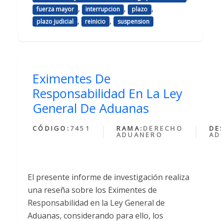
,
,
,
fuerza mayor
interrupcion
plazo
,
,
plazo judicial
reinicio
suspension
Eximentes De
Responsabilidad En La Ley
General De Aduanas
CÓDIGO:
7451
RAMA:
DERECHO
DE
ADUANERO
AD
El presente informe de investigación realiza
una reseña sobre los Eximentes de
Responsabilidad en la Ley General de
Aduanas, considerando para ello, los