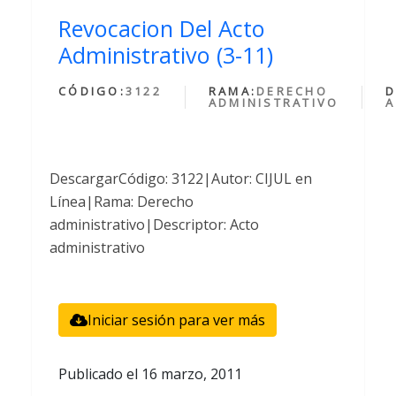
Revocacion Del Acto
Administrativo (3-11)
CÓDIGO:
3122
RAMA:
DERECHO
D
ADMINISTRATIVO
A
DescargarCódigo: 3122|Autor: CIJUL en
Línea|Rama: Derecho
administrativo|Descriptor: Acto
administrativo
Iniciar sesión para ver más
Publicado el
16 marzo, 2011