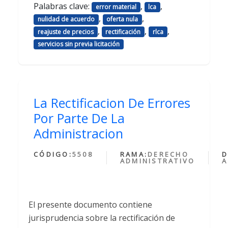
Palabras clave:
,
,
error material
lca
,
,
nulidad de acuerdo
oferta nula
,
,
,
reajuste de precios
rectificación
rlca
servicios sin previa licitación
La Rectificacion De Errores
Por Parte De La
Administracion
CÓDIGO:
5508
RAMA:
DERECHO
D
ADMINISTRATIVO
A
El presente documento contiene
jurisprudencia sobre la rectificación de