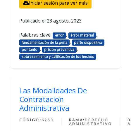
Iniciar sesión para ver más
Publicado el
23 agosto, 2023
Palabras clave:
,
,
error
error material
,
,
fundamentación de la pena
parte dispositiva
,
,
por tanto
prision preventiva
sobreseimiento y calificación de los hechos
Las Modalidades De
Contratacion
Administrativa
CÓDIGO:
6263
RAMA:
DERECHO
D
ADMINISTRATIVO
A