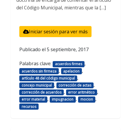
doctrina se encarga de comentar el artículo
del Código Municipal, mientras que la […]
Iniciar sesión para ver más
Publicado el
5 septiembre, 2017
Palabras clave:
,
acuerdos firmes
,
,
acuerdos sin firmeza
apelacion
,
artículo 48 del código municipal
,
,
concejo municipal
corrección de actas
,
,
corrección de acuerdos
error aritmético
,
,
,
error material
impugnacion
mocion
recursos