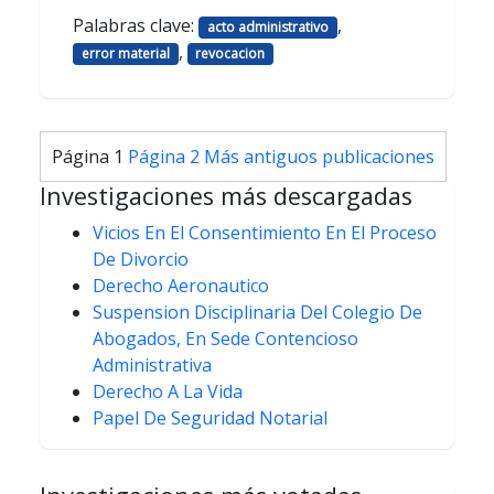
Palabras clave:
,
acto administrativo
,
error material
revocacion
Paginación
Página 1
Página 2
Más antiguos
publicaciones
de
Investigaciones más descargadas
entradas
Vicios En El Consentimiento En El Proceso
De Divorcio
Derecho Aeronautico
Suspension Disciplinaria Del Colegio De
Abogados, En Sede Contencioso
Administrativa
Derecho A La Vida
Papel De Seguridad Notarial