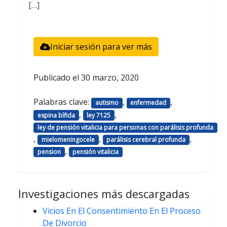
[…]
Iniciar sesión para ver más
Publicado el
30 marzo, 2020
Palabras clave:
,
,
autismo
enfermedad
,
,
espina bífida
ley 7125
ley de pensión vitalicia para personas con parálisis profunda
,
,
,
mielomeningocele
parálisis cerebral profunda
,
pension
pensión vitalicia
Investigaciones más descargadas
Vicios En El Consentimiento En El Proceso
De Divorcio