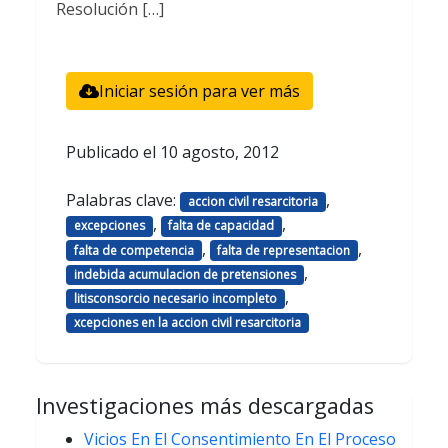
Resolución […]
Iniciar sesión para ver más
Publicado el
10 agosto, 2012
Palabras clave:
,
accion civil resarcitoria
,
,
excepciones
falta de capacidad
,
,
falta de competencia
falta de representacion
,
indebida acumulacion de pretensiones
,
litisconsorcio necesario incompleto
xcepciones en la accion civil resarcitoria
Investigaciones más descargadas
Vicios En El Consentimiento En El Proceso