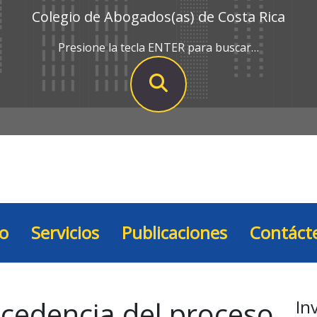
Colegio de Abogados(as) de Costa Rica
Presione la tecla ENTER para buscar…
io
Servicios
Publicaciones
Contáct
cedencia del proceso
In