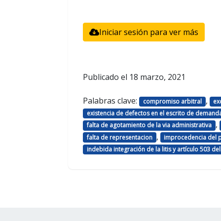
Iniciar sesión para ver más
Publicado el
18 marzo, 2021
Palabras clave:
,
compromiso arbitral
ex
existencia de defectos en el escrito de deman
,
falta de agotamiento de la via administrativa
,
falta de representacion
improcedencia del 
indebida integración de la litis y artículo 503 d