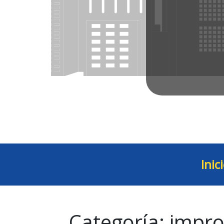
Inic
Categoría:
impro