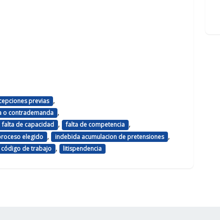
,
cepciones previas
,
da o contrademanda
,
,
falta de capacidad
falta de competencia
,
,
proceso elegido
indebida acumulacion de pretensiones
,
el código de trabajo
litispendencia