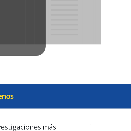
enos
vestigaciones más