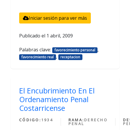
Iniciar sesión para ver más
Publicado el
1 abril, 2009
Palabras clave:
,
favorecimiento personal
,
favorecimiento real
receptacion
El Encubrimiento En El
Ordenamiento Penal
Costarricense
CÓDIGO:
1934
RAMA:
DERECHO
DE
PENAL
PE