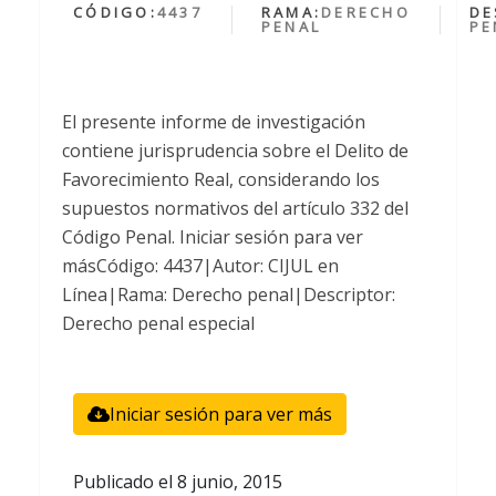
CÓDIGO:
4437
RAMA:
DERECHO
DE
PENAL
PE
El presente informe de investigación
contiene jurisprudencia sobre el Delito de
Favorecimiento Real, considerando los
supuestos normativos del artículo 332 del
Código Penal. Iniciar sesión para ver
másCódigo: 4437|Autor: CIJUL en
Línea|Rama: Derecho penal|Descriptor:
Derecho penal especial
Iniciar sesión para ver más
Publicado el
8 junio, 2015