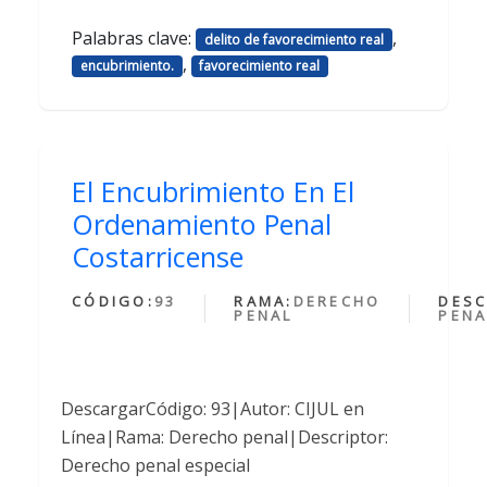
Palabras clave:
,
delito de favorecimiento real
,
encubrimiento.
favorecimiento real
El Encubrimiento En El
Ordenamiento Penal
Costarricense
CÓDIGO:
93
RAMA:
DERECHO
DESC
PENAL
PENA
DescargarCódigo: 93|Autor: CIJUL en
Línea|Rama: Derecho penal|Descriptor:
Derecho penal especial