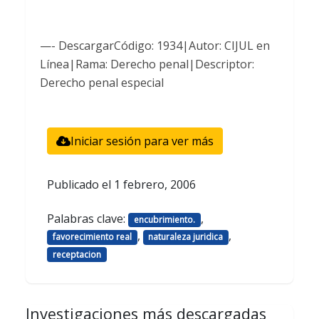
—- DescargarCódigo: 1934|Autor: CIJUL en
Línea|Rama: Derecho penal|Descriptor:
Derecho penal especial
Iniciar sesión para ver más
Publicado el
1 febrero, 2006
Palabras clave:
,
encubrimiento.
,
,
favorecimiento real
naturaleza juridica
receptacion
Investigaciones más descargadas