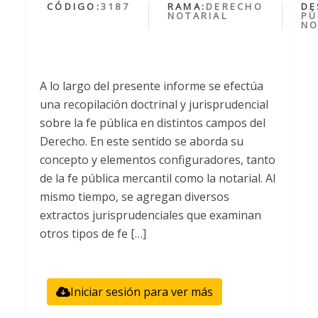
CÓDIGO:
3187
RAMA:
DERECHO
DE
NOTARIAL
PÚ
NO
A lo largo del presente informe se efectúa
una recopilación doctrinal y jurisprudencial
sobre la fe pública en distintos campos del
Derecho. En este sentido se aborda su
concepto y elementos configuradores, tanto
de la fe pública mercantil como la notarial. Al
mismo tiempo, se agregan diversos
extractos jurisprudenciales que examinan
otros tipos de fe […]
Iniciar sesión para ver más