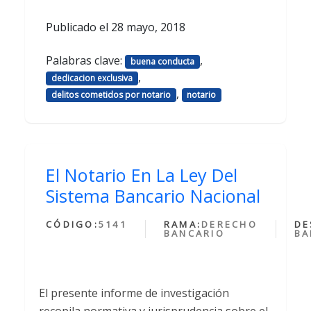
Publicado el
28 mayo, 2018
Palabras clave:
,
buena conducta
,
dedicacion exclusiva
,
delitos cometidos por notario
notario
El Notario En La Ley Del
Sistema Bancario Nacional
CÓDIGO:
5141
RAMA:
DERECHO
DE
BANCARIO
BA
El presente informe de investigación