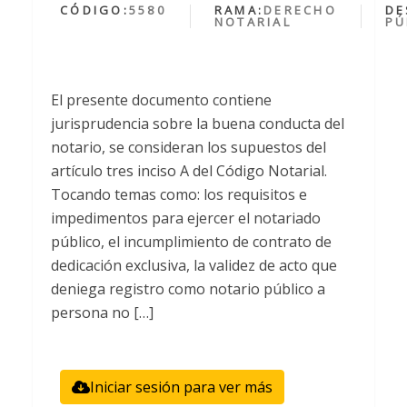
CÓDIGO:
5580
RAMA:
DERECHO
DE
NOTARIAL
PÚ
El presente documento contiene
jurisprudencia sobre la buena conducta del
notario, se consideran los supuestos del
artículo tres inciso A del Código Notarial.
Tocando temas como: los requisitos e
impedimentos para ejercer el notariado
público, el incumplimiento de contrato de
dedicación exclusiva, la validez de acto que
deniega registro como notario público a
persona no […]
Iniciar sesión para ver más