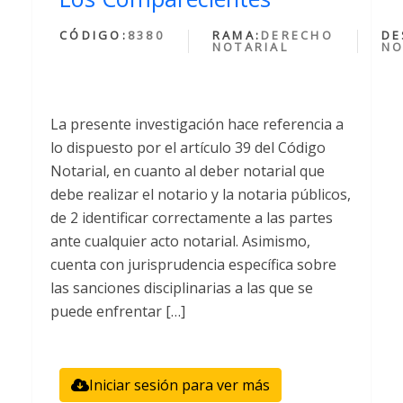
CÓDIGO:
8380
RAMA:
DERECHO
DE
NOTARIAL
NO
La presente investigación hace referencia a
lo dispuesto por el artículo 39 del Código
Notarial, en cuanto al deber notarial que
debe realizar el notario y la notaria públicos,
de 2 identificar correctamente a las partes
ante cualquier acto notarial. Asimismo,
cuenta con jurisprudencia específica sobre
las sanciones disciplinarias a las que se
puede enfrentar […]
Iniciar sesión para ver más