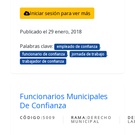
Iniciar sesión para ver más
Publicado el
29 enero, 2018
Palabras clave:
,
empleado de confianza
,
,
funcionario de confianza
jornada de trabajo
trabajador de confianza
Funcionarios Municipales
De Confianza
CÓDIGO:
5009
RAMA:
DERECHO
DE
MUNICIPAL
LA