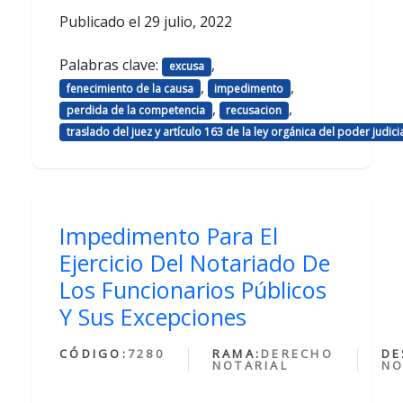
Publicado el
29 julio, 2022
Palabras clave:
,
excusa
,
,
fenecimiento de la causa
impedimento
,
,
perdida de la competencia
recusacion
traslado del juez y artículo 163 de la ley orgánica del poder judici
Impedimento Para El
Ejercicio Del Notariado De
Los Funcionarios Públicos
Y Sus Excepciones
CÓDIGO:
7280
RAMA:
DERECHO
DE
NOTARIAL
NO