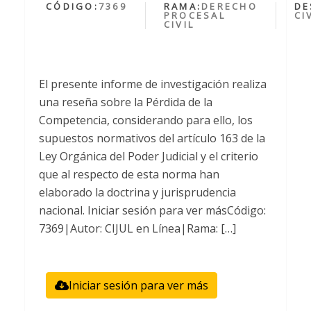
CÓDIGO:
7369
RAMA:
DERECHO
DE
PROCESAL
CI
CIVIL
El presente informe de investigación realiza
una reseña sobre la Pérdida de la
Competencia, considerando para ello, los
supuestos normativos del artículo 163 de la
Ley Orgánica del Poder Judicial y el criterio
que al respecto de esta norma han
elaborado la doctrina y jurisprudencia
nacional. Iniciar sesión para ver másCódigo:
7369|Autor: CIJUL en Línea|Rama: […]
Iniciar sesión para ver más