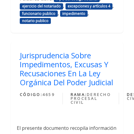
,
,
ejercicio del notariado
excepciones y artículos 4
,
,
funcionario publico
impedimento
notario publico
Jurisprudencia Sobre
Impedimentos, Excusas Y
Recusaciones En La Ley
Orgánica Del Poder Judicial
CÓDIGO:
4659
RAMA:
DERECHO
DE
PROCESAL
CI
CIVIL
El presente documento recopila información