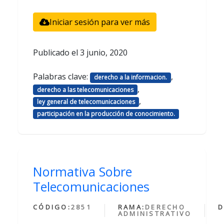
Iniciar sesión para ver más
Publicado el
3 junio, 2020
Palabras clave:
,
derecho a la informacion.
,
derecho a las telecomunicaciones
,
ley general de telecomunicaciones
participación en la producción de conocimiento.
Normativa Sobre
Telecomunicaciones
CÓDIGO:
2851
RAMA:
DERECHO
D
ADMINISTRATIVO