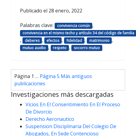
Publicado el
28 enero, 2022
Palabras clave:
,
convivencia común
convivencia en el mismo techo y artículo 34 del código de familia
,
,
,
,
,
deberes
efectos
fidelidad
matrimonio
,
,
mutuo auxilio
respeto
socorro mutuo
Paginación
Página 1
…
Página 5
Más antiguos
de
publicaciones
entradas
Investigaciones más descargadas
Vicios En El Consentimiento En El Proceso
De Divorcio
Derecho Aeronautico
Suspension Disciplinaria Del Colegio De
Abogados, En Sede Contencioso