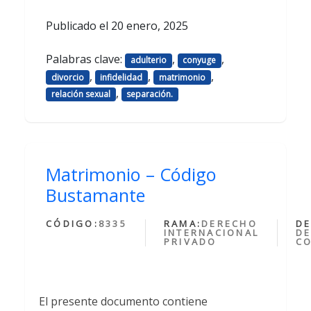
Publicado el
20 enero, 2025
Palabras clave:
,
,
adulterio
conyuge
,
,
,
divorcio
infidelidad
matrimonio
,
relación sexual
separación.
Matrimonio – Código
Bustamante
CÓDIGO:
8335
RAMA:
DERECHO
DE
INTERNACIONAL
DE
PRIVADO
C
El presente documento contiene