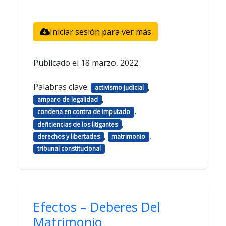
Iniciar sesión para ver más
Publicado el
18 marzo, 2022
Palabras clave:
,
activismo judicial
,
amparo de legalidad
,
condena en contra de imputado
,
deficiencias de los litigantes
,
,
derechos y libertades
matrimonio
tribunal constitucional
Efectos – Deberes Del
Matrimonio