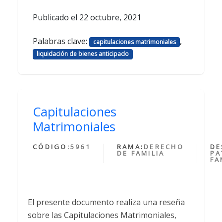
Publicado el
22 octubre, 2021
Palabras clave:
,
capitulaciones matrimoniales
liquidación de bienes anticipado
Capitulaciones
Matrimoniales
CÓDIGO:
5961
RAMA:
DERECHO
DE
DE FAMILIA
PA
FA
El presente documento realiza una reseña
sobre las Capitulaciones Matrimoniales,