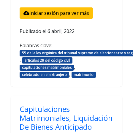
Iniciar sesión para ver más
Publicado el
6 abril, 2022
Palabras clave:
55 de la ley orgánica del tribunal supremo de elecciones tse y regis
,
,
artículos 29 del código civil
,
capitulaciones matrimoniales
,
celebrado en el extranjero
matrimonio
Capitulaciones
Matrimoniales, Liquidación
De Bienes Anticipado