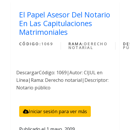
El Papel Asesor Del Notario
En Las Capitulaciones
Matrimoniales
CÓDIGO:
1069
RAMA:
DERECHO
DE
NOTARIAL
PÚ
DescargarCódigo: 1069|Autor: CIJUL en
Línea|Rama: Derecho notarial|Descriptor:
Notario público
Iniciar sesión para ver más
Publicado el
1 mayo, 2009