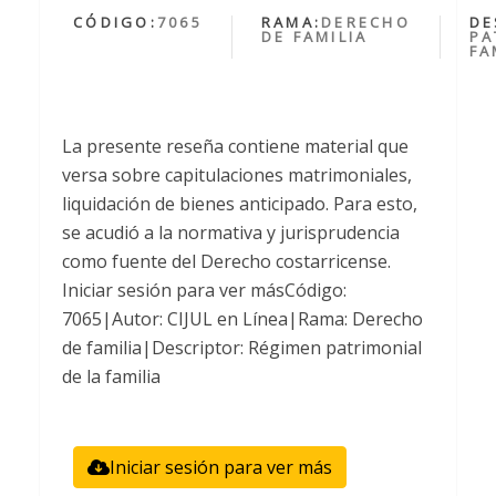
CÓDIGO:
7065
RAMA:
DERECHO
DE
DE FAMILIA
PA
FA
La presente reseña contiene material que
versa sobre capitulaciones matrimoniales,
liquidación de bienes anticipado. Para esto,
se acudió a la normativa y jurisprudencia
como fuente del Derecho costarricense.
Iniciar sesión para ver másCódigo:
7065|Autor: CIJUL en Línea|Rama: Derecho
de familia|Descriptor: Régimen patrimonial
de la familia
Iniciar sesión para ver más