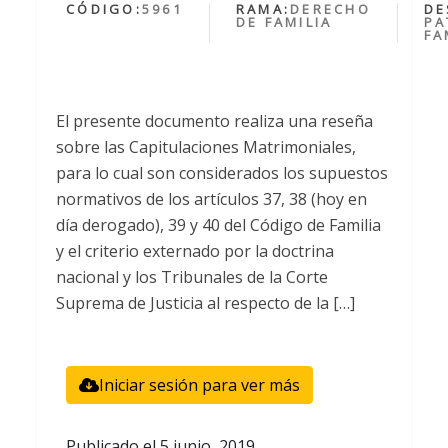
CÓDIGO:
5961
RAMA:
DERECHO
DE
DE FAMILIA
PA
FA
El presente documento realiza una reseña
sobre las Capitulaciones Matrimoniales,
para lo cual son considerados los supuestos
normativos de los artículos 37, 38 (hoy en
día derogado), 39 y 40 del Código de Familia
y el criterio externado por la doctrina
nacional y los Tribunales de la Corte
Suprema de Justicia al respecto de la […]
Iniciar sesión para ver más
Publicado el
5 junio, 2019