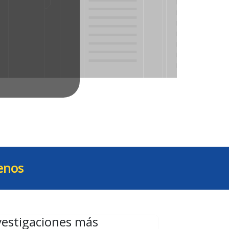
enos
vestigaciones más