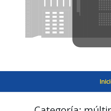
Inic
Categoría:
múlti