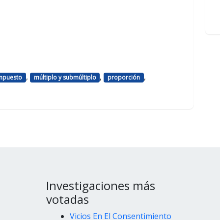
,
,
,
mpuesto
múltiplo y submúltiplo
proporción
Investigaciones más
votadas
Vicios En El Consentimiento