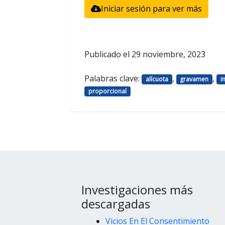
Iniciar sesión para ver más
Publicado el
29 noviembre, 2023
Palabras clave:
,
,
alícuota
gravamen
i
proporcional
Investigaciones más
descargadas
Vicios En El Consentimiento