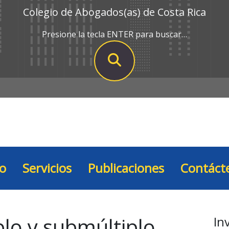
Colegio de Abogados(as) de Costa Rica
Presione la tecla ENTER para buscar…
io
Servicios
Publicaciones
Contáct
plo y submúltiplo
In