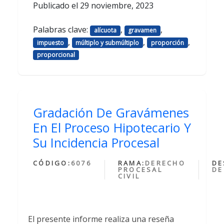
Publicado el
29 noviembre, 2023
Palabras clave:
,
,
alícuota
gravamen
,
,
,
impuesto
múltiplo y submúltiplo
proporción
proporcional
Gradación De Gravámenes
En El Proceso Hipotecario Y
Su Incidencia Procesal
CÓDIGO:
6076
RAMA:
DERECHO
DE
PROCESAL
DE
CIVIL
El presente informe realiza una reseña