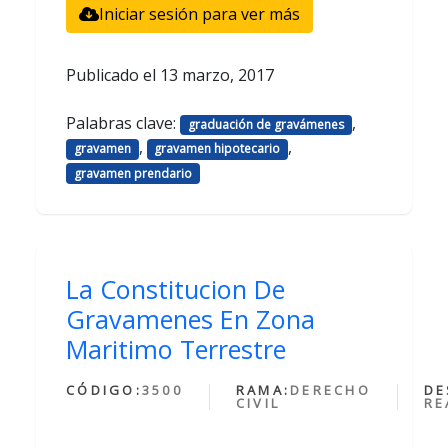
Iniciar sesión para ver más
Publicado el
13 marzo, 2017
Palabras clave:
,
graduación de gravámenes
,
,
gravamen
gravamen hipotecario
gravamen prendario
La Constitucion De
Gravamenes En Zona
Maritimo Terrestre
CÓDIGO:
3500
RAMA:
DERECHO
DE
CIVIL
RE