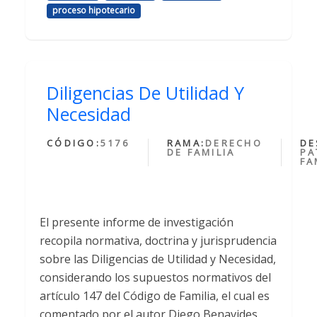
proceso hipotecario
Diligencias De Utilidad Y
Necesidad
CÓDIGO:
5176
RAMA:
DERECHO
DE
DE FAMILIA
PA
FA
El presente informe de investigación
recopila normativa, doctrina y jurisprudencia
sobre las Diligencias de Utilidad y Necesidad,
considerando los supuestos normativos del
artículo 147 del Código de Familia, el cual es
comentado por el autor Diego Benavides