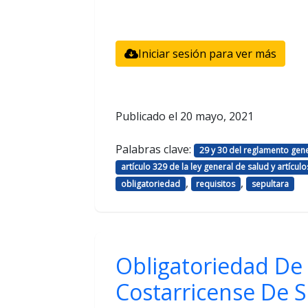
Iniciar sesión para ver más
Publicado el
20 mayo, 2021
Palabras clave:
29 y 30 del reglamento gen
artículo 329 de la ley general de salud y artículo
,
,
obligatoriedad
requisitos
sepultara
Obligatoriedad De 
Costarricense De S