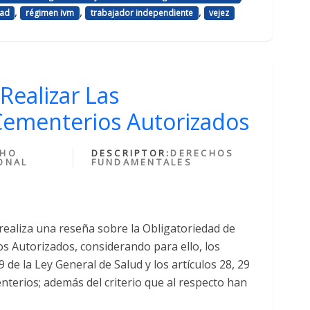
,
,
,
dad
régimen ivm
trabajador independiente
vejez
Realizar Las
ementerios Autorizados
CHO
DESCRIPTOR:
DERECHOS
ONAL
FUNDAMENTALES
realiza una reseña sobre la Obligatoriedad de
 Autorizados, considerando para ello, los
de la Ley General de Salud y los artículos 28, 29
terios; además del criterio que al respecto han