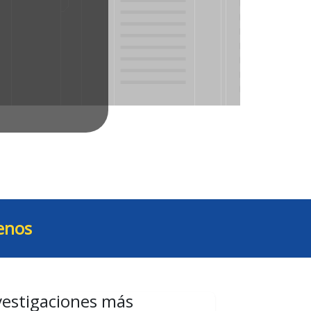
enos
vestigaciones más