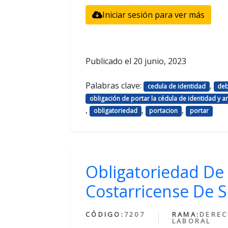
Iniciar sesión para ver más
Publicado el
20 junio, 2023
Palabras clave:
,
cedula de identidad
deb
obligación de portar la cédula de identidad y art
,
,
,
obligatoriedad
portacion
portar
Obligatoriedad De 
Costarricense De Se
CÓDIGO:
7207
RAMA:
DERE
LABORAL