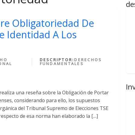
de
bre Obligatoriedad De
e Identidad A Los
CHO
DESCRIPTOR:
DERECHOS
ONAL
FUNDAMENTALES
In
realiza una reseña sobre la Obligación de Portar
censes, considerando para ello, los supuestos
 Orgánica del Tribunal Supremo de Elecciones TSE
 al respecto de esa norma han elaborado la […]