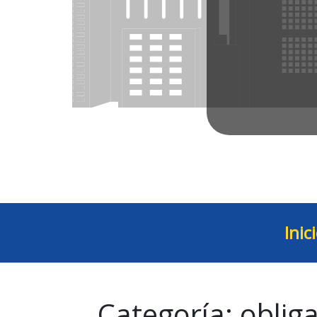
Inic
Categoría:
oblig