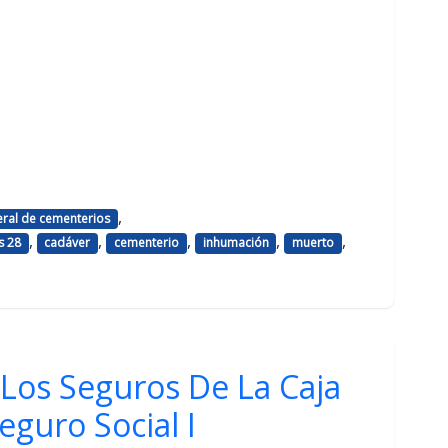
,
eral de cementerios
,
,
,
,
,
s 28
cadáver
cementerio
inhumación
muerto
Los Seguros De La Caja
eguro Social I