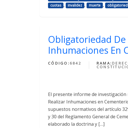
,
,
,
cuotas
invalidez
muerte
obligatorie
Obligatoriedad De 
Inhumaciones En C
CÓDIGO:
6842
RAMA:
DERE
CONSTITUCI
El presente informe de investigación 
Realizar Inhumaciones en Cementerios
supuestos normativos del artículo 329 
y 30 del Reglamento General de Cemen
elaborado la doctrina y […]