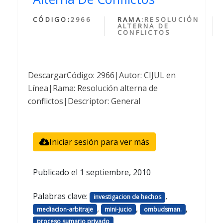
CÓDIGO:
2966
RAMA:
RESOLUCIÓN
ALTERNA DE
CONFLICTOS
DescargarCódigo: 2966|Autor: CIJUL en
Línea|Rama: Resolución alterna de
conflictos|Descriptor: General
Iniciar sesión para ver más
Publicado el
1 septiembre, 2010
Palabras clave:
,
investigacion de hechos
,
,
,
mediacion-arbitraje
mini-jucio
ombudsman.
proceso sumario privado