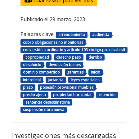
Iniciar sesión para ver más
Publicado el
29 marzo, 2023
Palabras clave:
,
,
arrendamiento
audiencia
,
cobro obligaciones no monitorias
conversión a ordinario y artículo 103 código procesal civil
,
,
,
,
copropiedad
derecho paso
derribo
,
,
desahucio
devolución bienes
,
,
,
dominio compartido
garantias
inicio
,
,
,
interdictal
jactancia
leyes especiales
,
,
plazo
posesión provisional muebles
,
,
predio ajeno
propiedad horizontal
retención
,
,
sentencia desestimatoria
suspensión obra nueva
Investigaciones más descargadas