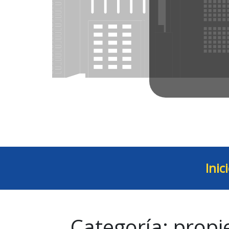
Inic
Categoría:
propi