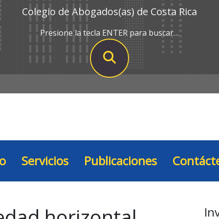
Colegio de Abogados(as) de Costa Rica
Presione la tecla ENTER para buscar…
io
Servicios
Publicaciones
Contáct
edad horizontal
In