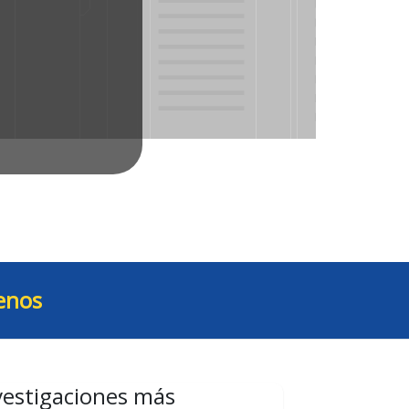
enos
vestigaciones más