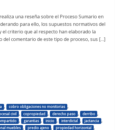
 realiza una reseña sobre el Proceso Sumario en
siderando para ello, los supuestos normativos del
y el criterio que al respecto han elaborado la
io del comentario de este tipo de proceso, sus […]
,
,
ia
cobro obligaciones no monitorias
,
,
,
,
cesal civil
copropiedad
derecho paso
derribo
,
,
,
,
,
ompartido
garantias
inicio
interdictal
jactancia
,
,
,
onal muebles
predio ajeno
propiedad horizontal