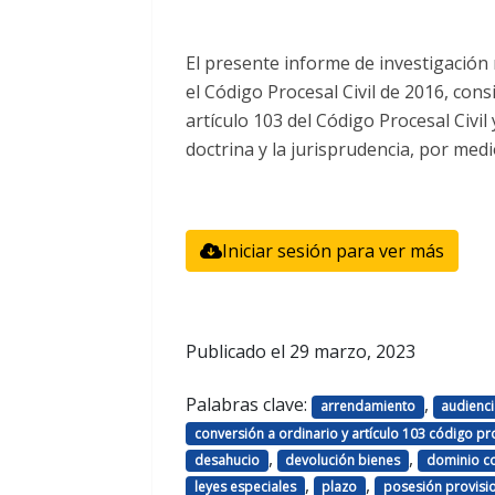
El presente informe de investigación
el Código Procesal Civil de 2016, con
artículo 103 del Código Procesal Civil 
doctrina y la jurisprudencia, por med
Iniciar sesión para ver más
Publicado el
29 marzo, 2023
Palabras clave:
,
arrendamiento
audienc
conversión a ordinario y artículo 103 código pro
,
,
desahucio
devolución bienes
dominio c
,
,
leyes especiales
plazo
posesión provisi