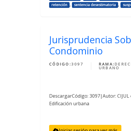
,
,
retención
sentencia desestimatoria
susp
Jurisprudencia So
Condominio
CÓDIGO:
3097
RAMA:
DERE
URBANO
DescargarCódigo: 3097|Autor: CIJUL
Edificación urbana
Iniciar sesión para ver más