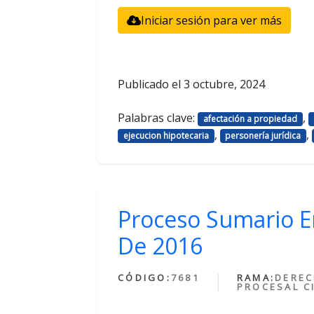
Iniciar sesión para ver más
Publicado el
3 octubre, 2024
Palabras clave:
,
afectación a propiedad
,
,
ejecucion hipotecaria
personería jurídica
Proceso Sumario En
De 2016
CÓDIGO:
7681
RAMA:
DERE
PROCESAL CI