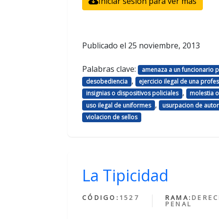
Iniciar sesión para ver más
Publicado el
25 noviembre, 2013
Palabras clave:
amenaza a un funcionario p
,
desobediencia
ejercicio ilegal de una profe
,
insignias o dispositivos policiales
molestia o
,
uso ilegal de uniformes
usurpacion de auto
violacion de sellos
La Tipicidad
CÓDIGO:
1527
RAMA:
DERE
PENAL