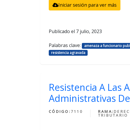
Iniciar sesión para ver más
Publicado el
7 julio, 2023
Palabras clave:
amenaza a funcionario publ
resistencia agravada
Resistencia A Las 
Administrativas De
CÓDIGO:
7110
RAMA:
DERE
TRIBUTARIO