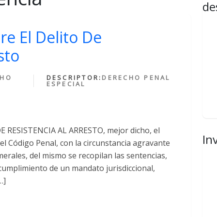
de
re El Delito De
sto
CHO
DESCRIPTOR:
DERECHO PENAL
ESPECIAL
DE RESISTENCIA AL ARRESTO, mejor dicho, el
In
 del Código Penal, con la circunstancia agravante
erales, del mismo se recopilan las sentencias,
 cumplimiento de un mandato jurisdiccional,
…]