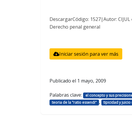
DescargarCódigo: 1527|Autor: CIJUL
Derecho penal general
Iniciar sesión para ver más
Publicado el
1 mayo, 2009
Palabras clave:
el concepto y sus precision
,
teoria de la "ratio essendi"
tipicidad y juicio