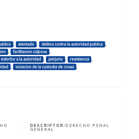
,
,
,
ublico
atentado
delitos contra la autoridad publica
,
,
sion
facilitacion culposa
,
,
,
 estorbo a la autoridad
perjurio
resistencia
,
,
ridad
violacion de la custodia de cosas
CHO
DESCRIPTOR:
DERECHO PENAL
GENERAL