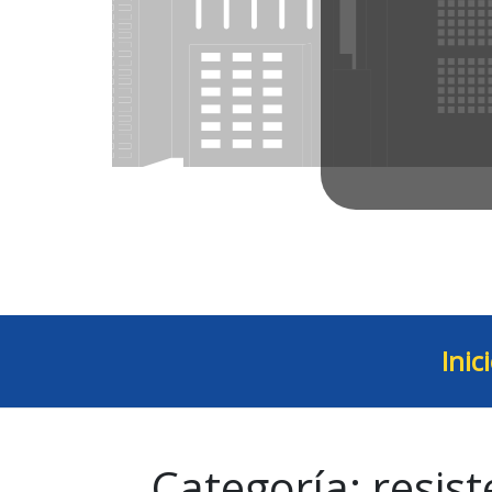
Inic
Categoría:
resist