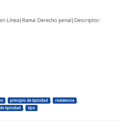
 en Línea|Rama: Derecho penal|Descriptor:
,
,
,
es
principio de tipicidad
resistencia
,
 de tipicidad
tipo