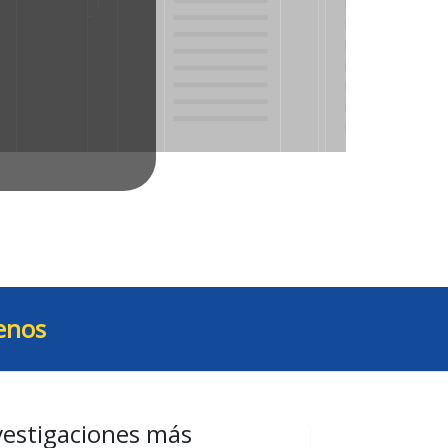
enos
vestigaciones más