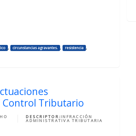
,
,
,
ico
circunstancias agravantes.
resistencia
Actuaciones
 Control Tributario
CHO
DESCRIPTOR:
INFRACCIÓN
ADMINISTRATIVA TRIBUTARIA