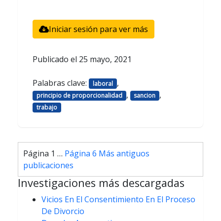
Iniciar sesión para ver más
Publicado el
25 mayo, 2021
Palabras clave:
,
laboral
,
,
principio de proporcionalidad
sancion
trabajo
Paginación
Página 1
…
Página 6
Más antiguos
de
publicaciones
entradas
Investigaciones más descargadas
Vicios En El Consentimiento En El Proceso
De Divorcio