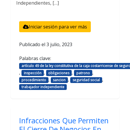
Independientes, […]
Iniciar sesión para ver más
Publicado el
3 julio, 2023
Palabras clave:
artículo 49 de la ley constitutiva de la caja costarricense de seg
,
,
,
,
inspección
obligaciones
patrono
,
,
,
procedimiento
sancion
seguridad social
trabajador independiente
Infracciones Que Permiten
El Cierre De Negocios En