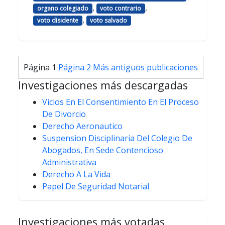
,
,
organo colegiado
voto contrario
,
voto disidente
voto salvado
Paginación
Página 1
Página 2
Más antiguos
publicaciones
de
Investigaciones más descargadas
entradas
Vicios En El Consentimiento En El Proceso
De Divorcio
Derecho Aeronautico
Suspension Disciplinaria Del Colegio De
Abogados, En Sede Contencioso
Administrativa
Derecho A La Vida
Papel De Seguridad Notarial
Investigaciones más votadas