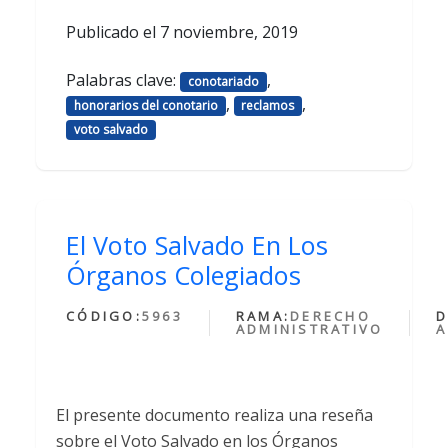
Publicado el
7 noviembre, 2019
Palabras clave:
,
conotariado
,
,
honorarios del conotario
reclamos
voto salvado
El Voto Salvado En Los
Órganos Colegiados
CÓDIGO:
5963
RAMA:
DERECHO
D
ADMINISTRATIVO
A
El presente documento realiza una reseña
sobre el Voto Salvado en los Órganos