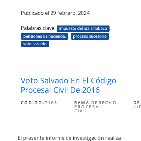
Publicado el
29 febrero, 2024
Palabras clave:
,
impuesto del ida al tabaco
,
,
pensiones de hacienda.
proceso sucesorio
voto salvado
Voto Salvado En El Código
Procesal Civil De 2016
CÓDIGO:
7105
RAMA:
DERECHO
DE
PROCESAL
JU
CIVIL
El presente informe de investigación realiza