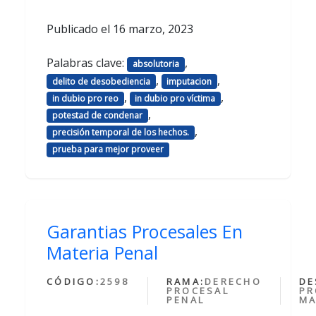
Publicado el
16 marzo, 2023
Palabras clave:
,
absolutoria
,
,
delito de desobediencia
imputacion
,
,
in dubio pro reo
in dubio pro víctima
,
potestad de condenar
,
precisión temporal de los hechos.
prueba para mejor proveer
Garantias Procesales En
Materia Penal
CÓDIGO:
2598
RAMA:
DERECHO
DE
PROCESAL
PR
PENAL
MA