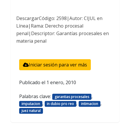
DescargarCódigo: 2598|Autor: CIJUL en
Línea|Rama: Derecho procesal
penal|Descriptor: Garantías procesales en
materia penal
Iniciar sesión para ver más
Publicado el
1 enero, 2010
Palabras clave:
,
garantias procesales
,
,
,
imputacion
in dubio pro reo
intimacion
juez natural