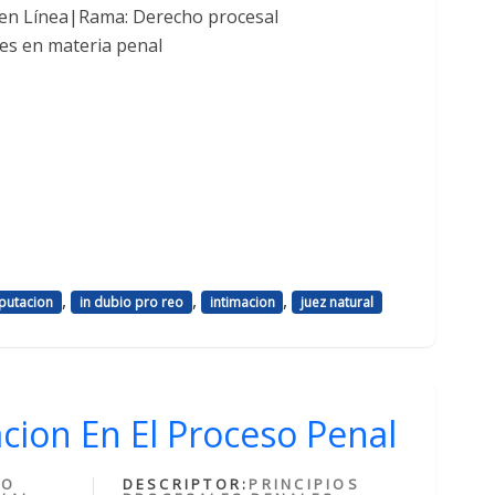
 en Línea|Rama: Derecho procesal
es en materia penal
,
,
,
putacion
in dubio pro reo
intimacion
juez natural
acion En El Proceso Penal
HO
DESCRIPTOR:
PRINCIPIOS