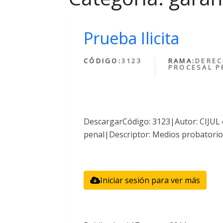
Prueba Ilicita
CÓDIGO:
3123
RAMA:
DERE
PROCESAL P
DescargarCódigo: 3123|Autor: CIJUL
penal|Descriptor: Medios probatorio
Iniciar sesión para ver más