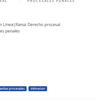
NAL
PROCESALES PENALES
en Línea|Rama: Derecho procesal
les penales
,
antias procesales
intimacion