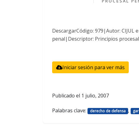
PROCESAL PE
DescargarCódigo: 979|Autor: CIJUL 
penal|Descriptor: Principios procesa
Iniciar sesión para ver más
Publicado el
1 julio, 2007
Palabras clave:
,
derecho de defensa
gar