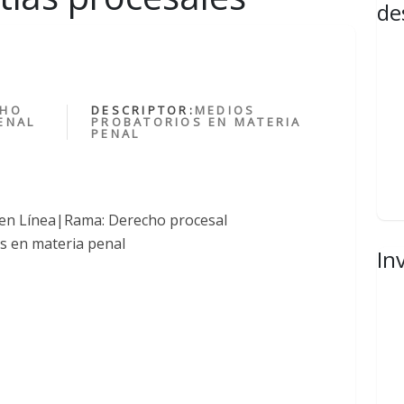
de
CHO
DESCRIPTOR:
MEDIOS
ENAL
PROBATORIOS EN MATERIA
PENAL
 en Línea|Rama: Derecho procesal
s en materia penal
In