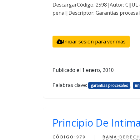
DescargarCódigo: 2598|Autor: CIJUL
penal|Descriptor: Garantías procesal
Iniciar sesión para ver más
Publicado el
1 enero, 2010
Palabras clave:
,
garantias procesales
im
Principio De Intim
CÓDIGO:
979
RAMA:
DEREC