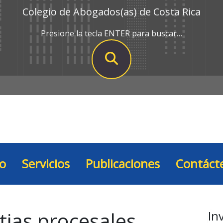
Colegio de Abogados(as) de Costa Rica
Presione la tecla ENTER para buscar…
io
Servicios
Publicaciones
Contáct
tias procesales
In