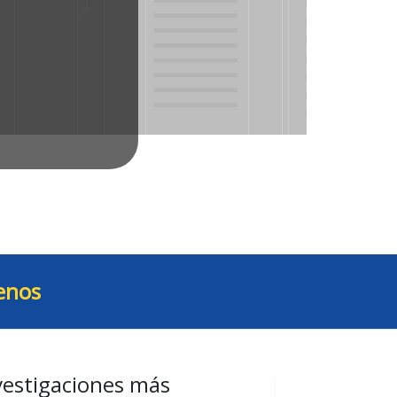
enos
vestigaciones más