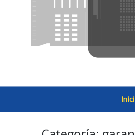
Inic
Categoría:
garan