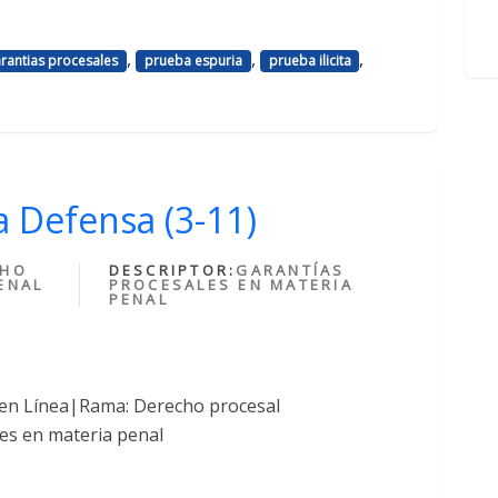
,
,
,
rantias procesales
prueba espuria
prueba ilicita
a Defensa (3-11)
CHO
DESCRIPTOR:
GARANTÍAS
ENAL
PROCESALES EN MATERIA
PENAL
 en Línea|Rama: Derecho procesal
es en materia penal