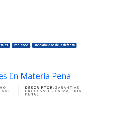
,
,
esales
imputado
inviolabilidad de la defensa
es En Materia Penal
CHO
DESCRIPTOR:
GARANTÍAS
ENAL
PROCESALES EN MATERIA
PENAL