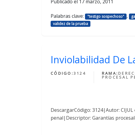
Publicado el
17 marzo, 2011
Palabras clave:
,
"testigo sospechoso"
ga
validez de la prueba
Inviolabilidad De L
CÓDIGO:
3124
RAMA:
DERE
PROCESAL P
DescargarCódigo: 3124|Autor: CIJUL
penal|Descriptor: Garantías procesal