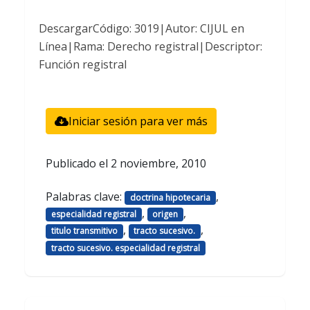
DescargarCódigo: 3019|Autor: CIJUL en
Línea|Rama: Derecho registral|Descriptor:
Función registral
Iniciar sesión para ver más
Publicado el
2 noviembre, 2010
Palabras clave:
,
doctrina hipotecaria
,
,
especialidad registral
origen
,
,
titulo transmitivo
tracto sucesivo.
tracto sucesivo. especialidad registral