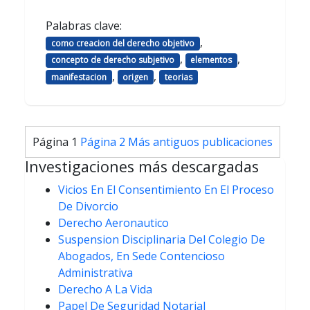
Palabras clave:
,
como creacion del derecho objetivo
,
,
concepto de derecho subjetivo
elementos
,
,
manifestacion
origen
teorias
Paginación
Página 1
Página 2
Más antiguos
publicaciones
de
Investigaciones más descargadas
entradas
Vicios En El Consentimiento En El Proceso
De Divorcio
Derecho Aeronautico
Suspension Disciplinaria Del Colegio De
Abogados, En Sede Contencioso
Administrativa
Derecho A La Vida
Papel De Seguridad Notarial