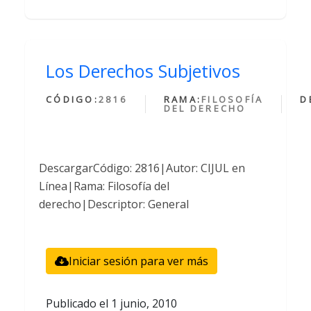
Los Derechos Subjetivos
CÓDIGO:
2816
RAMA:
FILOSOFÍA
D
DEL DERECHO
DescargarCódigo: 2816|Autor: CIJUL en
Línea|Rama: Filosofía del
derecho|Descriptor: General
Iniciar sesión para ver más
Publicado el
1 junio, 2010