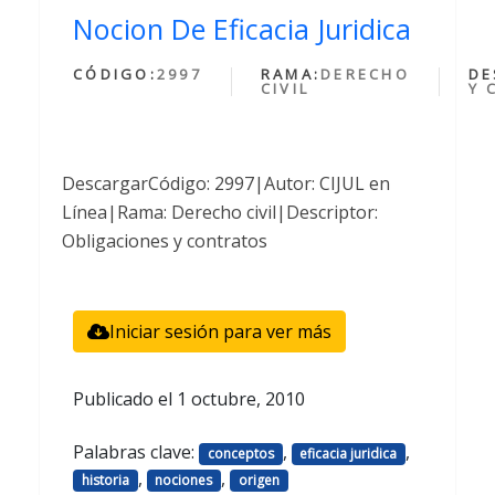
Nocion De Eficacia Juridica
CÓDIGO:
2997
RAMA:
DERECHO
DE
CIVIL
Y 
DescargarCódigo: 2997|Autor: CIJUL en
Línea|Rama: Derecho civil|Descriptor:
Obligaciones y contratos
Iniciar sesión para ver más
Publicado el
1 octubre, 2010
Palabras clave:
,
,
conceptos
eficacia juridica
,
,
historia
nociones
origen