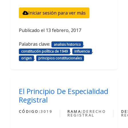
Iniciar sesión para ver más
Publicado el
13 febrero, 2017
Palabras clave:
,
analisis historico
,
,
constitución política de 1949
influencia
,
origen
principios constitucionales
El Principio De Especialidad
Registral
CÓDIGO:
3019
RAMA:
DERECHO
DE
REGISTRAL
RE